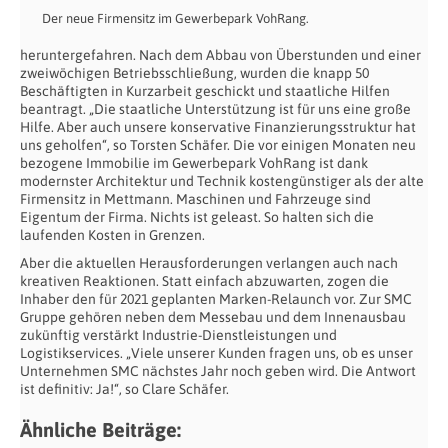
Der neue Firmensitz im Gewerbepark VohRang.
heruntergefahren. Nach dem Abbau von Überstunden und einer
zweiwöchigen Betriebsschließung, wurden die knapp 50
Beschäftigten in Kurzarbeit geschickt und staatliche Hilfen
beantragt. „Die staatliche Unterstützung ist für uns eine große
Hilfe. Aber auch unsere konservative Finanzierungsstruktur hat
uns geholfen“, so Torsten Schäfer. Die vor einigen Monaten neu
bezogene Immobilie im Gewerbepark VohRang ist dank
modernster Architektur und Technik kostengünstiger als der alte
Firmensitz in Mettmann. Maschinen und Fahrzeuge sind
Eigentum der Firma. Nichts ist geleast. So halten sich die
laufenden Kosten in Grenzen.
Aber die aktuellen Herausforderungen verlangen auch nach
kreativen Reaktionen. Statt einfach abzuwarten, zogen die
Inhaber den für 2021 geplanten Marken-Relaunch vor. Zur SMC
Gruppe gehören neben dem Messebau und dem Innenausbau
zukünftig verstärkt Industrie-Dienstleistungen und
Logistikservices. „Viele unserer Kunden fragen uns, ob es unser
Unternehmen SMC nächstes Jahr noch geben wird. Die Antwort
ist definitiv: Ja!“, so Clare Schäfer.
Ähnliche Beiträge: