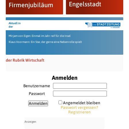
Engelsstadt
Firmenjubiläum
Aktuell in
der
Mirjam von Eigen: Einmal im Jahr reif für die Insel
Klaus Voormann: Ein Star, der gerne eine Nebenrolle spielt
der Rubrik Wirtschaft
Anmelden
Benutzername
Passwort
Angemeldet bleiben
Passwort vergessen?
Registrieren