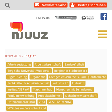
Newsletter-Abo
Beitrag schreiben
09.09.2018
Plagiat
Arbeitsgestaltung
Arbeitswissenschaft
Barrierefreiheit
Bergische Universität Wuppertal
Bergisches Städtedreieck
Digitalisierung
Ergonomie
Fachgebiet Sicherheits- und Qualitätsrecht
Fachkräfte für Arbeitssicherheit
Industrie 4.0
Inklusion
Institut ASER e.V.
Maschinenbau
Menschen mit Behinderung
Produktentwicklung
Produktsicherheit
Sicherheitswissenschaft
Unternehmenskultur
VDSI
VDSI-Forum NRW
VDSI-Region Bergisches Land