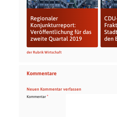
Regionaler
CDU
Konjunkturreport:
Frak
Veröffentlichung für das
Stadt
zweite Quartal 2019
den 
der Rubrik Wirtschaft
Kommentare
Neuen Kommentar verfassen
*
Kommentar