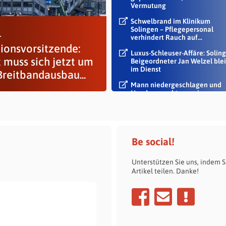
Vermutung
Schwelbrand im Klinikum
Solingen – Pflegepersonal
-
verhindert Rauch auf...
tionsvorsitzende:
Luxus-Schleuser-Affäre: Soling
 muss sich jetzt um
Beigeordneter Jan Welzel blei
im Dienst
Breitbandausbau...
Mann niedergeschlagen und
Handy geraubt – zwei
Tatverdächtige...
Be social!
Unterstützen Sie uns, indem S
Artikel teilen. Danke!