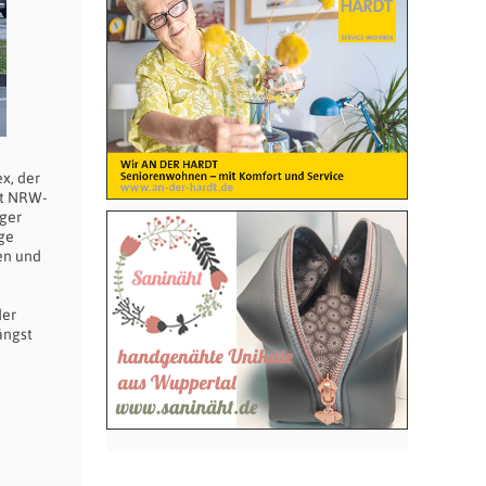
x, der
rt NRW-
nger
ige
en und
der
ängst