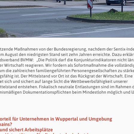
tützende Maßnahmen von der Bundesregierung, nachdem der Sentix-Inde
im August den niedrigsten Stand seit zehn Jahren erreichte. Dazu erklä
dsverband BVMW: „Die Politik darf die Konjunkturindikatoren nicht lä
er Wirtschaft reagieren. Wir fordern als Sofortmaßnahme die vollständ
 um die zahlreichen familiengeführten Personengesellschaften zu stärk
ähig ist. Der Mittelstand vor Ort ist das Rückgrat der Wirtschaft. Eine
 sich und sichert auf lange Sicht die Wettbewerbsfähigkeit unserer
ittelstand entstehen. Fiskalisch neutrale Entlastungen sind im Rahmen 
nismäßigen Dokumentationspflichten beim Mindestlohn möglich und l
vorteil für Unternehmen in Wuppertal und Umgebung
mains?
 und sichert Arbeitsplätze