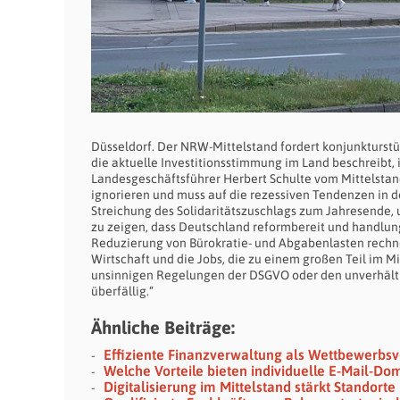
Düsseldorf. Der NRW-Mittelstand fordert konjunkturs
die aktuelle Investitionsstimmung im Land beschreibt, 
Landesgeschäftsführer Herbert Schulte vom Mittelstan
ignorieren und muss auf die rezessiven Tendenzen in d
Streichung des Solidaritätszuschlags zum Jahresende,
zu zeigen, dass Deutschland reformbereit und handlungsf
Reduzierung von Bürokratie- und Abgabenlasten rechnet
Wirtschaft und die Jobs, die zu einem großen Teil im M
unsinnigen Regelungen der DSGVO oder den unverhält
überfällig.“
Ähnliche Beiträge:
Effiziente Finanzverwaltung als Wettbewerbs
Welche Vorteile bieten individuelle E-Mail-Do
Digitalisierung im Mittelstand stärkt Standorte