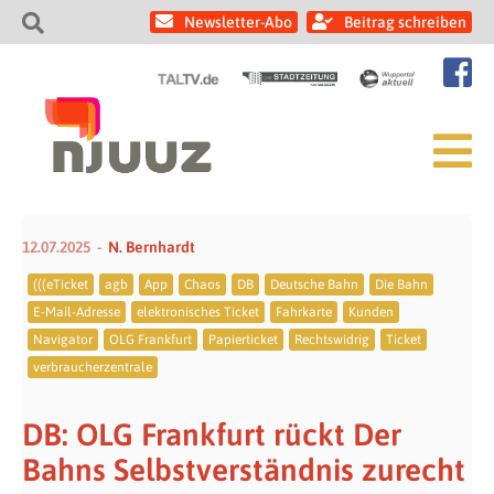
Newsletter-Abo
Beitrag schreiben
12.07.2025
N. Bernhardt
(((eTicket
agb
App
Chaos
DB
Deutsche Bahn
Die Bahn
E-Mail-Adresse
elektronisches Ticket
Fahrkarte
Kunden
Navigator
OLG Frankfurt
Papierticket
Rechtswidrig
Ticket
verbraucherzentrale
DB: OLG Frankfurt rückt Der
Bahns Selbstverständnis zurecht