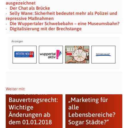
ausgezeichnet
Der Chat als Brücke
Selly Wane: Sicherheit bedeutet mehr als Polizei und
repressive Maßnahmen
Die Wuppertaler Schwebebahn – eine Museumsbahn?
Digitalisierung mit der Brechstange
Weiter mit:
Kaufrecht und
Bauvertragsrecht:
„Marketing für
Wichtige
alle
Änderungen ab
Lebensbereiche?
dem 01.01.2018
Sogar Städte?“