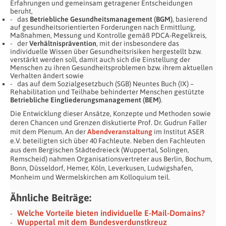
Erfahrungen und gemeinsam getragener Entscheidungen
beruht,
das
Betriebliche Gesundheitsmanagement (BGM)
, basierend
auf gesundheitsorientierten Forderungen nach Ermittlung,
Maßnahmen, Messung und Kontrolle gemäß PDCA-Regelkreis,
der
Verhältnisprävention
, mit der insbesondere das
individuelle Wissen über Gesundheitsrisiken hergestellt bzw.
verstärkt werden soll, damit auch sich die Einstellung der
Menschen zu ihren Gesundheitsproblemen bzw. ihrem aktuellen
Verhalten ändert sowie
das auf dem Sozialgesetzbuch (SGB) Neuntes Buch (IX) –
Rehabilitation und Teilhabe behinderter Menschen gestützte
Betriebliche Eingliederungsmanagement (BEM)
.
Die Entwicklung dieser Ansätze, Konzepte und Methoden sowie
deren Chancen und Grenzen diskutierte Prof. Dr. Gudrun Faller
mit dem Plenum. An der
Abendveranstaltung
im Institut ASER
e.V. beteiligten sich über 40 Fachleute. Neben den Fachleuten
aus dem Bergischen Städtedreieck (Wuppertal, Solingen,
Remscheid) nahmen Organisationsvertreter aus Berlin, Bochum,
Bonn, Düsseldorf, Hemer, Köln, Leverkusen, Ludwigshafen,
Monheim und Wermelskirchen am Kolloquium teil.
Ähnliche Beiträge:
Welche Vorteile bieten individuelle E-Mail-Domains?
Wuppertal mit dem Bundesverdunstkreuz