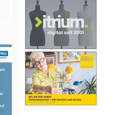
Jahr
de‘
auf