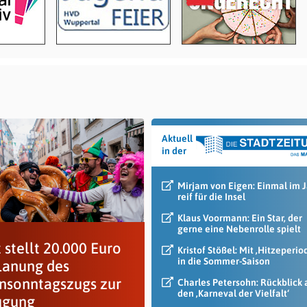
Aktuell
in der
Mirjam von Eigen: Einmal im 
reif für die Insel
Klaus Voormann: Ein Star, der
gerne eine Nebenrolle spielt
 stellt 20.000 Euro
Kristof Stößel: Mit ‚Hitzeperio
in die Sommer-Saison
Planung des
nsonntagszugs zur
Charles Petersohn: Rückblick 
den ‚Karneval der Vielfalt‘
ügung