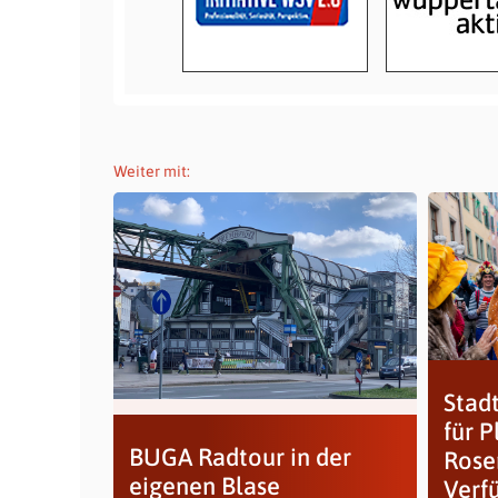
Weiter mit:
Stadt
für 
BUGA Radtour in der
Rose
eigenen Blase
Verf