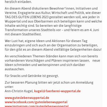
herzlich einladen.
An diesem Abend diskutieren Bewohner*innen, Initiativen und
Vereine, Engagierte aus Kultur, Wirtschaft und Politik, wie dieser
TAG DES GUTEN LEBENS 2023 gestaltet werden soll, wie jeder in
Wuppertal und aus Oberbarmen sich beteiligen kann und welche
Inhalte wichtig sind. So bereiten wir die langfristige
Transformation unseres Stadtteils vor – und feiern es am 4. Juni
mit diesem Stadtteilfest.
Wer Lust hat, eigene Ideen und Aktionen für diesen Tag
einzubringen und sich auch an der Organisation zu beteiligen,
für den gibt es an diesem Abend vielfältige Gelegenheiten dazu!
An verschiedenen Themen-Ständen kann man sich von bereits
vorhandenen Vorschlägen und Plänen inspirieren lassen, neue
Ideen schmieden und weiterspinnen und sich darüber
austauschen.
Für Snacks und Getränke ist gesorgt.
Zur besseren Planung bitten wir jetzt schon um Anmeldung
unter:
Ann-Christin Kugel,
kugel@faerberei-wuppertal.de
www.guteslebenwuppertal.de
www.facebook.com/guteslebenwuppertal
www.instagram.com/guteslebenwuppertal