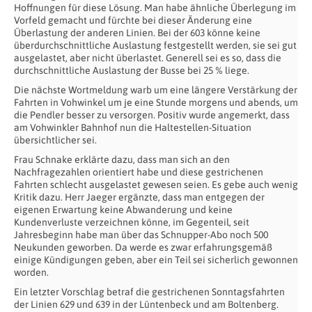
Hoffnungen für diese Lösung. Man habe ähnliche Überlegung im
Vorfeld gemacht und fürchte bei dieser Änderung eine
Überlastung der anderen Linien. Bei der 603 könne keine
überdurchschnittliche Auslastung festgestellt werden, sie sei gut
ausgelastet, aber nicht überlastet. Generell sei es so, dass die
durchschnittliche Auslastung der Busse bei 25 % liege.
Die nächste Wortmeldung warb um eine längere Verstärkung der
Fahrten in Vohwinkel um je eine Stunde morgens und abends, um
die Pendler besser zu versorgen. Positiv wurde angemerkt, dass
am Vohwinkler Bahnhof nun die Haltestellen-Situation
übersichtlicher sei.
Frau Schnake erklärte dazu, dass man sich an den
Nachfragezahlen orientiert habe und diese gestrichenen
Fahrten schlecht ausgelastet gewesen seien. Es gebe auch wenig
Kritik dazu. Herr Jaeger ergänzte, dass man entgegen der
eigenen Erwartung keine Abwanderung und keine
Kundenverluste verzeichnen könne, im Gegenteil, seit
Jahresbeginn habe man über das Schnupper-Abo noch 500
Neukunden geworben. Da werde es zwar erfahrungsgemäß
einige Kündigungen geben, aber ein Teil sei sicherlich gewonnen
worden.
Ein letzter Vorschlag betraf die gestrichenen Sonntagsfahrten
der Linien 629 und 639 in der Lüntenbeck und am Boltenberg.