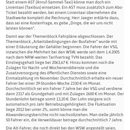
Statt einem AST (Anruf-Sammel-Taxi) könne man doch ein
Linientaxi (Taxibus) einsetzen. Ein AST muss zusätzlich zum Abo-
Ticket bezahlt werden, bei einem Linientaxi übernehmen die
Stadtwerke komplett die Rechnung. Herr Jaeger erklärte dazu,
dass sei eine Kostenfrage, es gebe „Dinge, die wir uns nicht
leisten können“.
Damit war der Themenblock Fahrpläne abgeschlossen. Der
Themenblock „Arbeitsbedingungen der Busfahrer“ wurde mit
einer Erläuterung der Gehälter begonnen. Die Fahrer der VSG,
inzwischen die Mehrheit bei den WSW, werde seit dem 1.4.2005
nach dem NRW-weiten Tarifvertrag TVN bezahlt. Das
Einstiegsgehalt liege bei 2063,67 €. Hinzu kommen noch die
Zulagen für Nacht- und Wochenenddienste und die
Zusatzversorgung des öffentlichen Dienstes sowie eine
Einmalzahlung im November. Durchschnittlich erhalte ein neuer
Fahrer bei einer 39-Stunden-Woche 2330 € im Monat.
Durchschnittlich sei ein Fahrer 7 Jahre bei der VSG und verdiene
dann 2317 als Grundgehalt und mit Zulagen 2600 € im Monat. Der
Stundenlohn betrage somit 13,20 €. Der Lohn steigere sich
automatisch pro Jahr Betriebszugehörigkeit. Die Fluktuation
liege 2012 bei unter 2%, somit könne man die
Abwanderungsberichte nicht nachvollziehen. Man stelle jährlich
50 Fahrer ein, die Verweildauer betrage durchschnittlich 7 Jahre.
Die Alt-Fahrer, die noch direkt bei den WSW angestellt seien,