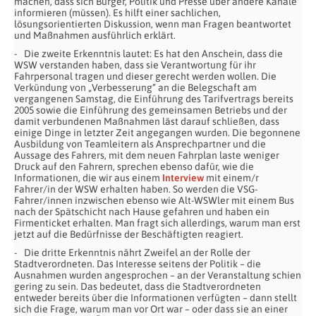
machen, dass sich Bürger, Politik und Presse über andere Kanäle
informieren (müssen). Es hilft einer sachlichen,
lösungsorientierten Diskussion, wenn man Fragen beantwortet
und Maßnahmen ausführlich erklärt.
Die zweite Erkenntnis lautet: Es hat den Anschein, dass die
WSW verstanden haben, dass sie Verantwortung für ihr
Fahrpersonal tragen und dieser gerecht werden wollen. Die
Verkündung von „Verbesserung“ an die Belegschaft am
vergangenen Samstag, die Einführung des Tarifvertrags bereits
2005 sowie die Einführung des gemeinsamen Betriebs und der
damit verbundenen Maßnahmen läst darauf schließen, dass
einige Dinge in letzter Zeit angegangen wurden. Die begonnene
Ausbildung von Teamleitern als Ansprechpartner und die
Aussage des Fahrers, mit dem neuen Fahrplan laste weniger
Druck auf den Fahrern, sprechen ebenso dafür, wie die
Informationen, die wir aus einem
Interview
mit einem/r
Fahrer/in der WSW erhalten haben. So werden die VSG-
Fahrer/innen inzwischen ebenso wie Alt-WSWler mit einem Bus
nach der Spätschicht nach Hause gefahren und haben ein
Firmenticket erhalten. Man fragt sich allerdings, warum man erst
jetzt auf die Bedürfnisse der Beschäftigten reagiert.
Die dritte Erkenntnis nährt Zweifel an der Rolle der
Stadtverordneten. Das Interesse seitens der Politik – die
Ausnahmen wurden angesprochen – an der Veranstaltung schien
gering zu sein. Das bedeutet, dass die Stadtverordneten
entweder bereits über die Informationen verfügten – dann stellt
sich die Frage, warum man vor Ort war – oder dass sie an einer