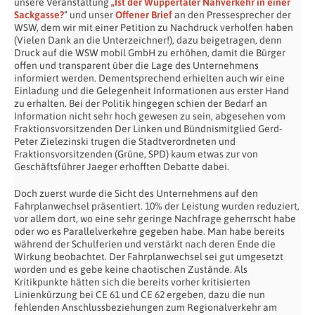
unsere Veranstaltung
„Ist der Wuppertaler Nahverkehr in einer
Sackgasse?
“ und unser
Offener Brief
an den Pressesprecher der
WSW, dem wir mit einer Petition zu Nachdruck verholfen haben
(Vielen Dank an die Unterzeichner!), dazu beigetragen, denn
Druck auf die WSW mobil GmbH zu erhöhen, damit die Bürger
offen und transparent über die Lage des Unternehmens
informiert werden. Dementsprechend erhielten auch wir eine
Einladung und die Gelegenheit Informationen aus erster Hand
zu erhalten. Bei der Politik hingegen schien der Bedarf an
Information nicht sehr hoch gewesen zu sein, abgesehen vom
Fraktionsvorsitzenden Der Linken und Bündnismitglied Gerd-
Peter Zielezinski trugen die Stadtverordneten und
Fraktionsvorsitzenden (Grüne, SPD) kaum etwas zur von
Geschäftsführer Jaeger erhofften Debatte dabei.
Doch zuerst wurde die Sicht des Unternehmens auf den
Fahrplanwechsel präsentiert. 10% der Leistung wurden reduziert,
vor allem dort, wo eine sehr geringe Nachfrage geherrscht habe
oder wo es Parallelverkehre gegeben habe. Man habe bereits
während der Schulferien und verstärkt nach deren Ende die
Wirkung beobachtet. Der Fahrplanwechsel sei gut umgesetzt
worden und es gebe keine chaotischen Zustände. Als
Kritikpunkte hätten sich die bereits vorher kritisierten
Linienkürzung bei CE 61 und CE 62 ergeben, dazu die nun
fehlenden Anschlussbeziehungen zum Regionalverkehr am