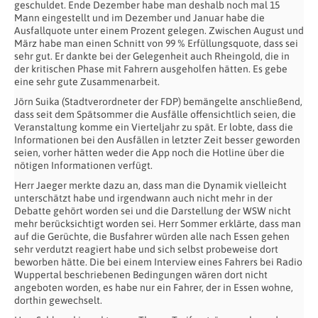
geschuldet. Ende Dezember habe man deshalb noch mal 15
Mann eingestellt und im Dezember und Januar habe die
Ausfallquote unter einem Prozent gelegen. Zwischen August und
März habe man einen Schnitt von 99 % Erfüllungsquote, dass sei
sehr gut. Er dankte bei der Gelegenheit auch Rheingold, die in
der kritischen Phase mit Fahrern ausgeholfen hätten. Es gebe
eine sehr gute Zusammenarbeit.
Jörn Suika (Stadtverordneter der FDP) bemängelte anschließend,
dass seit dem Spätsommer die Ausfälle offensichtlich seien, die
Veranstaltung komme ein Vierteljahr zu spät. Er lobte, dass die
Informationen bei den Ausfällen in letzter Zeit besser geworden
seien, vorher hätten weder die App noch die Hotline über die
nötigen Informationen verfügt.
Herr Jaeger merkte dazu an, dass man die Dynamik vielleicht
unterschätzt habe und irgendwann auch nicht mehr in der
Debatte gehört worden sei und die Darstellung der WSW nicht
mehr berücksichtigt worden sei. Herr Sommer erklärte, dass man
auf die Gerüchte, die Busfahrer würden alle nach Essen gehen
sehr verdutzt reagiert habe und sich selbst probeweise dort
beworben hätte. Die bei einem Interview eines Fahrers bei Radio
Wuppertal beschriebenen Bedingungen wären dort nicht
angeboten worden, es habe nur ein Fahrer, der in Essen wohne,
dorthin gewechselt.