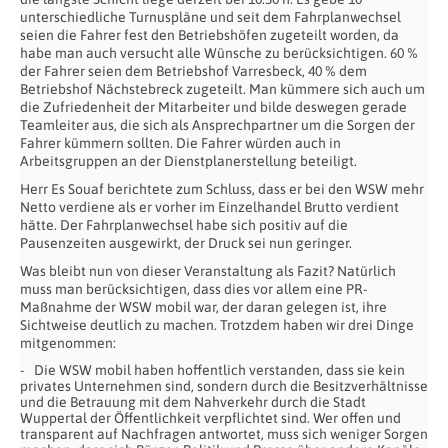
unterschiedliche Turnuspläne und seit dem Fahrplanwechsel
seien die Fahrer fest den Betriebshöfen zugeteilt worden, da
habe man auch versucht alle Wünsche zu berücksichtigen. 60 %
der Fahrer seien dem Betriebshof Varresbeck, 40 % dem
Betriebshof Nächstebreck zugeteilt. Man kümmere sich auch um
die Zufriedenheit der Mitarbeiter und bilde deswegen gerade
Teamleiter aus, die sich als Ansprechpartner um die Sorgen der
Fahrer kümmern sollten. Die Fahrer würden auch in
Arbeitsgruppen an der Dienstplanerstellung beteiligt.
Herr Es Souaf berichtete zum Schluss, dass er bei den WSW mehr
Netto verdiene als er vorher im Einzelhandel Brutto verdient
hätte. Der Fahrplanwechsel habe sich positiv auf die
Pausenzeiten ausgewirkt, der Druck sei nun geringer.
Was bleibt nun von dieser Veranstaltung als Fazit? Natürlich
muss man berücksichtigen, dass dies vor allem eine PR-
Maßnahme der WSW mobil war, der daran gelegen ist, ihre
Sichtweise deutlich zu machen. Trotzdem haben wir drei Dinge
mitgenommen:
Die WSW mobil haben hoffentlich verstanden, dass sie kein
privates Unternehmen sind, sondern durch die Besitzverhältnisse
und die Betrauung mit dem Nahverkehr durch die Stadt
Wuppertal der Öffentlichkeit verpflichtet sind. Wer offen und
transparent auf Nachfragen antwortet, muss sich weniger Sorgen