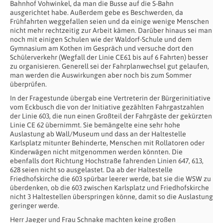
Bahnhof Vohwinkel, da man die Busse auf die S-Bahn
ausgerichtet habe. Außerdem gebe es Beschwerden, da
Frühfahrten weggefallen seien und da einige wenige Menschen
nicht mehr rechtzeitig zur Arbeit kämen. Darüber hinaus sei man
noch mit einigen Schulen wie der Waldorf-Schule und dem
Gymnasium am Kothen im Gespräch und versuche dort den
Schülerverkehr (Wegfall der Linie CE61 bis auf 6 Fahrten) besser
zu organisieren. Generell sei der Fahrplanwechsel gut gelaufen,
man werden die Auswirkungen aber noch bis zum Sommer
überprüfen.
In der Fragestunde übergab eine Vertreterin der Bürgerinitiative
vom Eckbusch die von der Initiative gezählten Fahrgastzahlen
der Linie 603, die nun einen Großteil der Fahrgäste der gekürzten
Linie CE 62 übernimmt. Sie bemängelte eine sehr hohe
Auslastung ab Wall/Museum und dass an der Haltestelle
Karlsplatz mitunter Behinderte, Menschen mit Rollatoren oder
Kinderwägen nicht mitgenommen werden könnten. Die
ebenfalls dort Richtung Hochstraße fahrenden Linien 647, 613,
628 seien nicht so ausgelastet. Da ab der Haltestelle
Friedhofskirche die 603 spürbar leerer werde, bat sie die WSW zu
überdenken, ob die 603 zwischen Karlsplatz und Friedhofskirche
nicht 3 Haltestellen überspringen könne, damit so die Auslastung
geringer werde.
Herr Jaeger und Frau Schnake machten keine großen