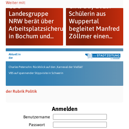
Weiter mit:
CDU-
Girls Day 2013:
Landesgruppe
Schülerin aus
NRW berät über
Wuppertal
Arbeitsplatzsicherung
begleitet Manfred
in Bochum und...
Zöllmer einen...
Aktuell in
der
Charles Petersohn: Rückblick auf den ‚Karneval der Vielfalt‘
VBS auf spannender Stippvisite in Schwerin
der Rubrik Politik
Anmelden
Benutzername
Passwort