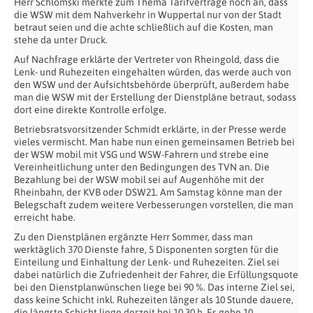
Herr Schlomski merkte zum Thema Tarifverträge noch an, dass
die WSW mit dem Nahverkehr in Wuppertal nur von der Stadt
betraut seien und die achte schließlich auf die Kosten, man
stehe da unter Druck.
Auf Nachfrage erklärte der Vertreter von Rheingold, dass die
Lenk- und Ruhezeiten eingehalten würden, das werde auch von
den WSW und der Aufsichtsbehörde überprüft, außerdem habe
man die WSW mit der Erstellung der Dienstpläne betraut, sodass
dort eine direkte Kontrolle erfolge.
Betriebsratsvorsitzender Schmidt erklärte, in der Presse werde
vieles vermischt. Man habe nun einen gemeinsamen Betrieb bei
der WSW mobil mit VSG und WSW-Fahrern und strebe eine
Vereinheitlichung unter den Bedingungen des TVN an. Die
Bezahlung bei der WSW mobil sei auf Augenhöhe mit der
Rheinbahn, der KVB oder DSW21. Am Samstag könne man der
Belegschaft zudem weitere Verbesserungen vorstellen, die man
erreicht habe.
Zu den Dienstplänen ergänzte Herr Sommer, dass man
werktäglich 370 Dienste fahre, 5 Disponenten sorgten für die
Einteilung und Einhaltung der Lenk- und Ruhezeiten. Ziel sei
dabei natürlich die Zufriedenheit der Fahrer, die Erfüllungsquote
bei den Dienstplanwünschen liege bei 90 %. Das interne Ziel sei,
dass keine Schicht inkl. Ruhezeiten länger als 10 Stunde dauere,
die längste Schicht liege derzeit bei 10.30 h. Es gebe 10