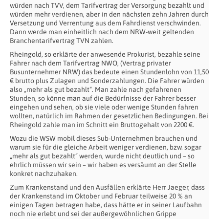
würden nach TVV, dem Tarifvertrag der Versorgung bezahlt und
würden mehr verdienen, aber in den nächsten zehn Jahren durch
Versetzung und Verrentung aus dem Fahrdienst verschwinden.
Dann werde man einheitlich nach dem NRW-weit geltenden
Branchentarifvertrag TVN zahlen.
Rheingold, so erklärte der anwesende Prokurist, bezahle seine
Fahrer nach dem Tarifvertrag NWO, (Vertrag privater
Busunternehmer NRW) das bedeute einen Stundenlohn von 11,50
€ brutto plus Zulagen und Sonderzahlungen. Die Fahrer würden
also „mehr als gut bezahlt“. Man zahle nach gefahrenen
Stunden, so könne man auf die Bedürfnisse der Fahrer besser
eingehen und sehen, ob sie viele oder wenige Stunden fahren
wollten, natürlich im Rahmen der gesetzlichen Bedingungen. Bei
Rheingold zahle man im Schnitt ein Bruttogehalt von 2200 €.
Wozu die WSW mobil dieses Sub-Unternehmen brauchen und
warum sie für die gleiche Arbeit weniger verdienen, bzw. sogar
„mehr als gut bezahlt“ werden, wurde nicht deutlich und – so
ehrlich müssen wir sein – wir haben es versäumt an der Stelle
konkret nachzuhaken.
Zum Krankenstand und den Ausfällen erklärte Herr Jaeger, dass
der Krankenstand im Oktober und Februar teilweise 20 % an
einigen Tagen betragen habe, dass hätte er in seiner Laufbahn
noch nie erlebt und sei der außergewöhnlichen Grippe