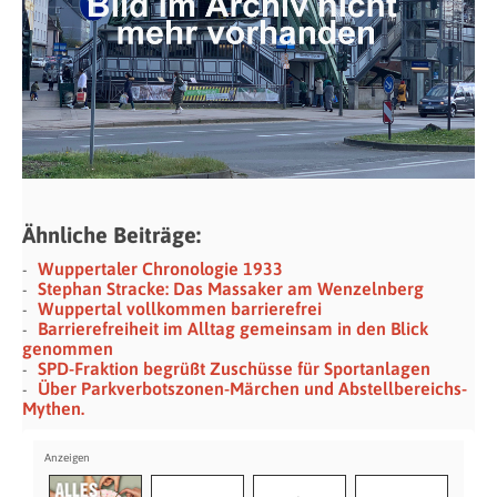
Ähnliche Beiträge:
Wuppertaler Chronologie 1933
Stephan Stracke: Das Massaker am Wenzelnberg
Wuppertal vollkommen barrierefrei
Barrierefreiheit im Alltag gemeinsam in den Blick
genommen
SPD-Fraktion begrüßt Zuschüsse für Sportanlagen
Über Parkverbotszonen-Märchen und Abstellbereichs-
Mythen.