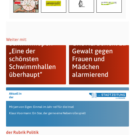
Weiter mit:
Schwimmoper:
GRÜNE: Bericht zu
„Eine der
Gewalt gegen
schönsten
Frauen und
Schwimmhallen
Mädchen
überhaupt“
alarmierend
Aktuell in
der
Mirjam von Eigen: Einmal im Jahr reif für die Insel
Klaus Voormann: Ein Star, der gerne eine Nebenrolle spielt
der Rubrik Politik