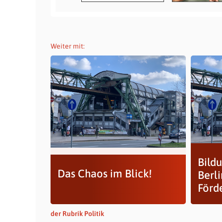
Weiter mit:
Bildu
Das Chaos im Blick!
Berli
Förd
der Rubrik Politik