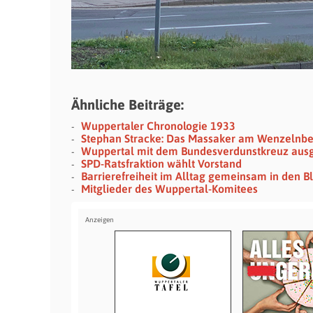
Ähnliche Beiträge:
Wuppertaler Chronologie 1933
Stephan Stracke: Das Massaker am Wenzelnb
Wuppertal mit dem Bundesverdunstkreuz aus
SPD-Ratsfraktion wählt Vorstand
Barrierefreiheit im Alltag gemeinsam in den
Mitglieder des Wuppertal-Komitees