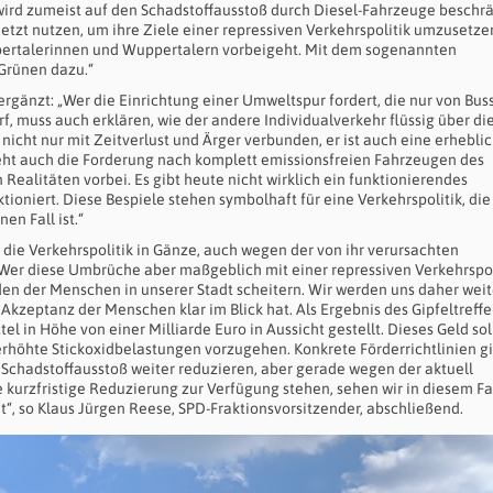
ird zumeist auf den Schadstoffausstoß durch Diesel-Fahrzeuge beschrä
jetzt nutzen, um ihre Ziele einer repressiven Verkehrspolitik umzusetzen
pertalerinnen und Wuppertalern vorbeigeht. Mit dem sogenannten
 Grünen dazu.“
ergänzt: „Wer die Einrichtung einer Umweltspur fordert, die nur von Bus
, muss auch erklären, wie der andere Individualverkehr flüssig über di
nicht nur mit Zeitverlust und Ärger verbunden, er ist auch eine erhebli
eht auch die Forderung nach komplett emissionsfreien Fahrzeugen des
Realitäten vorbei. Es gibt heute nicht wirklich ein funktionierendes
ioniert. Diese Bespiele stehen symbolhaft für eine Verkehrspolitik, die
en Fall ist.“
und die Verkehrspolitik in Gänze, auch wegen der von ihr verursachten
r diese Umbrüche aber maßgeblich mit einer repressiven Verkehrspol
den der Menschen in unserer Stadt scheitern. Wir werden uns daher weit
 Akzeptanz der Menschen klar im Blick hat. Als Ergebnis des Gipfeltreff
in Höhe von einer Milliarde Euro in Aussicht gestellt. Dieses Geld sol
öhte Stickoxidbelastungen vorzugehen. Konkrete Förderrichtlinien gi
n Schadstoffausstoß weiter reduzieren, aber gerade wegen der aktuell
kurzfristige Reduzierung zur Verfügung stehen, sehen wir in diesem Fa
t“, so Klaus Jürgen Reese, SPD-Fraktionsvorsitzender, abschließend.