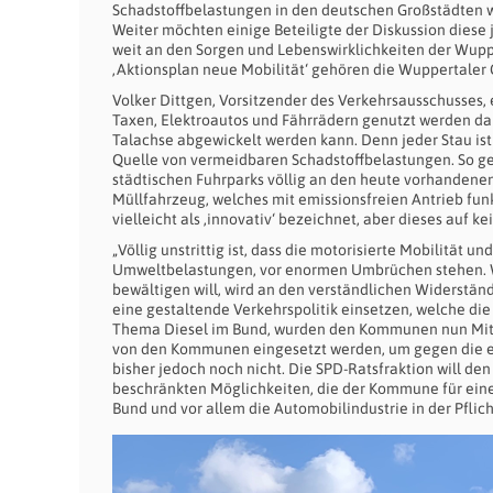
Schadstoffbelastungen in den deutschen Großstädten w
Weiter möchten einige Beteiligte der Diskussion diese 
weit an den Sorgen und Lebenswirklichkeiten der Wup
‚Aktionsplan neue Mobilität‘ gehören die Wuppertaler
Volker Dittgen, Vorsitzender des Verkehrsausschusses, 
Taxen, Elektroautos und Fährrädern genutzt werden darf
Talachse abgewickelt werden kann. Denn jeder Stau ist 
Quelle von vermeidbaren Schadstoffbelastungen. So g
städtischen Fuhrparks völlig an den heute vorhandenen 
Müllfahrzeug, welches mit emissionsfreien Antrieb funkt
vielleicht als ‚innovativ‘ bezeichnet, aber dieses auf kein
„Völlig unstrittig ist, dass die motorisierte Mobilität 
Umweltbelastungen, vor enormen Umbrüchen stehen. We
bewältigen will, wird an den verständlichen Widerstän
eine gestaltende Verkehrspolitik einsetzen, welche die
Thema Diesel im Bund, wurden den Kommunen nun Mittel 
von den Kommunen eingesetzt werden, um gegen die erh
bisher jedoch noch nicht. Die SPD-Ratsfraktion will de
beschränkten Möglichkeiten, die der Kommune für eine 
Bund und vor allem die Automobilindustrie in der Pflich