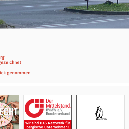
erg
gezeichnet
 Blick genommen