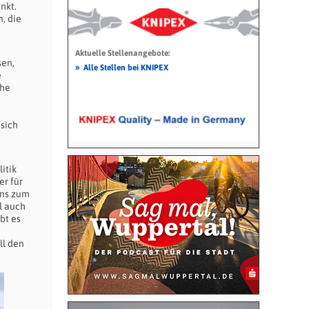
nkt.
, die
Aktuelle Stellenangebote:
sen,
»
Alle Stellen bei KNIPEX
e
che
 sich
itik
er für
ens zum
l auch
bt es
ll den