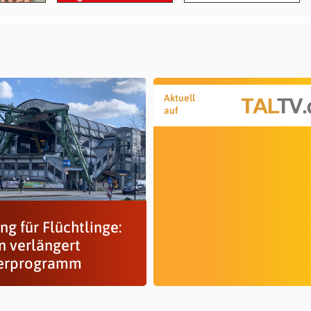
Aktuell
auf
ng für Flüchtlinge:
n verlängert
erprogramm