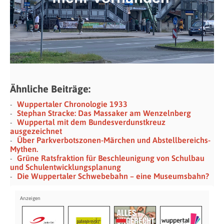
Ähnliche Beiträge:
Wuppertaler Chronologie 1933
Stephan Stracke: Das Massaker am Wenzelnberg
Wuppertal mit dem Bundesverdunstkreuz
ausgezeichnet
Über Parkverbotszonen-Märchen und Abstellbereichs-
Mythen.
Grüne Ratsfraktion für Beschleunigung von Schulbau
und Schulentwicklungsplanung
Die Wuppertaler Schwebebahn – eine Museumsbahn?