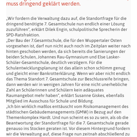
muss dringend geklärt werden.
„Wir fordern die Verwaltung dazu auf, die Standortfrage für die
dringend benötigte 7. Gesamtschule nun endlich einer Lösung
zuzuführen“, erklärt Dilek Engin, schulpolitische Sprecherin der
SPD-Ratsfraktion.
„Der Bau der 7.Gesamtschule, die für den Wuppertaler Osten
vorgesehen ist, darf nun nicht auch noch im Zeitplan weiter nach
hinten geschoben werden, da sich bereits die Sanierungen der
beiden Schulen, Johannes Rau-Gymnasium und Else Lasker-
Schüler-Gesamtschule, deutlich verzögern. Für die
Schulentwicklungsplanung ist das allein schon schlimm genug
und gleicht einer Bankrotterklärung. Wenn wir aber nicht endlich
das Thema Standort 7. Gesamtschule zur Beschlussreife bringen,
dann werden wir in wenigen Jahren für eine nicht unerhebliche
Zahl an Schülerinnen und Schülern kein adäquates
Raumangebot mehr haben“, erklärt Susanne Giskes, ebenfalls
Mitglied im Ausschuss für Schule und Bildung.
„Ich bin wirklich maßlos enttäuscht vom Risikomanagement des
städtischen Gebäudemanagements (GMW) in Bezug auf den
Themenkomplex Hardt. Und nun scheint es so zu sein, als ob die
Beantwortung der Standortfrage für die 7. Gesamtschule gerade
genauso ins Stocken geraten ist. Vor diesem Hintergrund fordern
wir die Verwaltung auf, diese Frage nun zeitnah abschließend zu