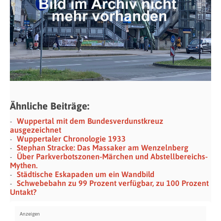
Ähnliche Beiträge:
Wuppertal mit dem Bundesverdunstkreuz
ausgezeichnet
Wuppertaler Chronologie 1933
Stephan Stracke: Das Massaker am Wenzelnberg
Über Parkverbotszonen-Märchen und Abstellbereichs-
Mythen.
Städtische Eskapaden um ein Wandbild
Schwebebahn zu 99 Prozent verfügbar, zu 100 Prozent
Untakt?