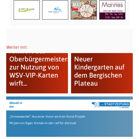
Weiter mit:
Antwort des
Oberbürgermeisters
Neuer
zur Nutzung von
Kindergarten auf
WSV-VIP-Karten
dem Bergischen
wirft...
Plateau
Aktuell in
der
„Sinneswandel“: Aus einer Vision wird ein Kunst-Projekt
Mirjam von Eigen: Einmal im Jahr reif für die Insel