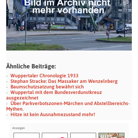
Ähnliche Beiträge:
Wuppertaler Chronologie 1933
Stephan Stracke: Das Massaker am Wenzelnberg
Baumschutzsatzung bewährt sich
Wuppertal mit dem Bundesverdunstkreuz
ausgezeichnet
Über Parkverbotszonen-Märchen und Abstellbereichs-
Mythen.
Hitze ist kein Ausnahmezustand mehr!