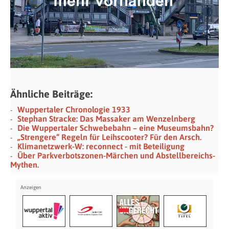
Ähnliche Beiträge:
Wuppertaler Chronologie 1933
Stephan Stracke: Das Massaker am Wenzelnberg
Die Wuppertaler Schwebebahn – eine Museumsbahn?
„Strengere“ Regeln für Leihscooter? Für den Arsch.
Klimanetzwerk-W: reconnect - mit Beteiligung
Über Parkverbotszonen-Märchen und Abstellbereichs-
Mythen.