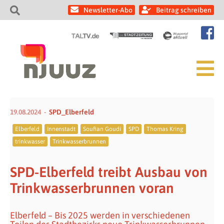
Newsletter-Abo
Beitrag schreiben
19.08.2024
SPD_Elberfeld
Elberfeld
Innenstadt
Soufian Goudi
SPD
Thomas Kring
trinkwasser
Trinkwasserbrunnen
SPD-Elberfeld treibt Ausbau von
Trinkwasserbrunnen voran
Elberfeld – Bis 2025 werden in verschiedenen