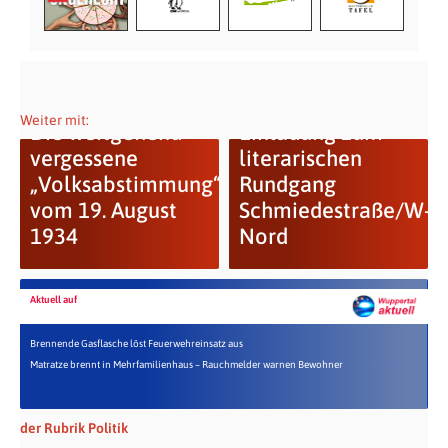
Weiter mit:
Die weitgehend
Einladung zum
vergessene
literarischen
„Volksabstimmung“
Rundgang
vom 19. August
Schmiedestraße/W-
1934
Nord
Aktuell auf
Brennende Gasflasche löst Feuerwehreinsatz aus
Matratze brennt in Mehrfamilienhaus – Rauchmelder warnen Bewohner
der Rubrik Politik