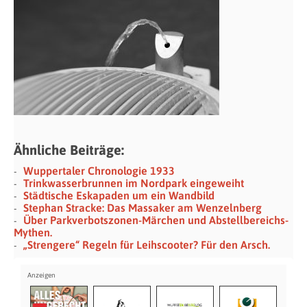
Ähnliche Beiträge:
Wuppertaler Chronologie 1933
Trinkwasserbrunnen im Nordpark eingeweiht
Städtische Eskapaden um ein Wandbild
Stephan Stracke: Das Massaker am Wenzelnberg
Über Parkverbotszonen-Märchen und Abstellbereichs-
Mythen.
„Strengere“ Regeln für Leihscooter? Für den Arsch.