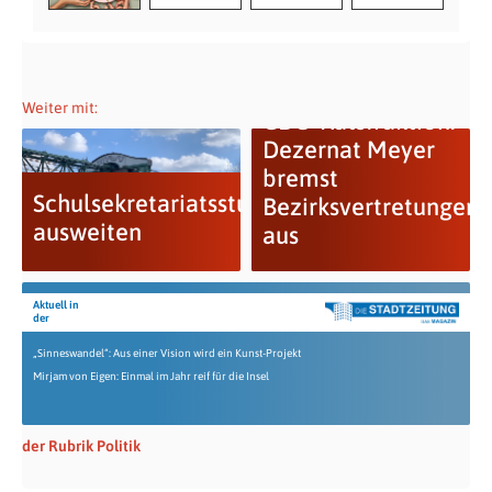
Weiter mit:
CDU-Ratsfraktion:
Dezernat Meyer
bremst
Schulsekretariatsstunden
Bezirksvertretungen
ausweiten
aus
Aktuell in
der
„Sinneswandel“: Aus einer Vision wird ein Kunst-Projekt
Mirjam von Eigen: Einmal im Jahr reif für die Insel
der Rubrik Politik