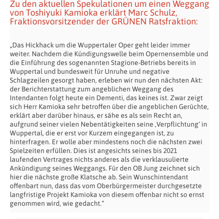
Zu den aktuellen Spekulationen um einen Weggang
von Toshiyuki Kamioka erklärt Marc Schulz,
Fraktionsvorsitzender der GRÜNEN Ratsfraktion:
„Das Hickhack um die Wuppertaler Oper geht leider immer
weiter. Nachdem die Kündigungswelle beim Opernensemble und
die Einführung des sogenannten Stagione-Betriebs bereits in
Wuppertal und bundesweit für Unruhe und negative
Schlagzeilen gesorgt haben, erleben wir nun den nächsten Akt:
der Berichterstattung zum angeblichen Weggang des
Intendanten folgt heute ein Dementi, das keines ist. Zwar zeigt
sich Herr Kamioka sehr betroffen über die angeblichen Gerüchte,
erklärt aber darüber hinaus, er sähe es als sein Recht an,
aufgrund seiner vielen Nebentätigkeiten seine ‚Verpflichtung‘ in
Wuppertal, die er erst vor Kurzem eingegangen ist, zu
hinterfragen. Er wolle aber mindestens noch die nächsten zwei
Spielzeiten erfüllen. Dies ist angesichts seines bis 2021
laufenden Vertrages nichts anderes als die verklausulierte
Ankündigung seines Weggangs. Für den OB Jung zeichnet sich
hier die nächste große Klatsche ab. Sein Wunschintendant
offenbart nun, dass das vom Oberbürgermeister durchgesetzte
langfristige Projekt Kamioka von diesem offenbar nicht so ernst
genommen wird, wie gedacht.“