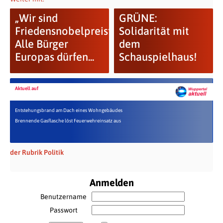
„Wir sind
GRÜNE:
Friedensnobelpreisträger!“-
Solidarität mit
Alle Bürger
dem
Europas dürfen...
Schauspielhaus!
Aktuell auf
Entstehungsbrand am Dach eines Wohngebäudes
Brennende Gasflasche löst Feuerwehreinsatz aus
der Rubrik Politik
Anmelden
Benutzername
Passwort