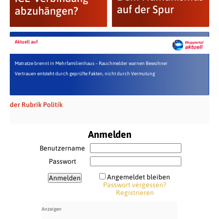
auf der Spur
abzuhängen?
Aktuell auf
Matratze brennt in Mehrfamilienhaus – Rauchmelder warnen Bewohner
Vertrauen entsteht durch geprüfte Fakten, nicht durch Vermutung
der Rubrik Politik
Anmelden
Benutzername
Passwort
Angemeldet bleiben
Passwort vergessen?
Registrieren