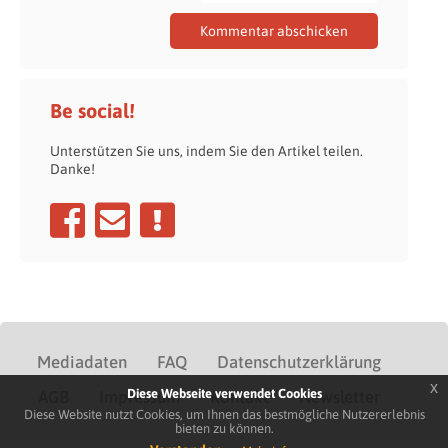
Be social!
Unterstützen Sie uns, indem Sie den Artikel teilen.
Danke!
Mediadaten
FAQ
Datenschutzerklärung
x
Diese Webseite verwendet Cookies
AGB
Impressum
Kontakt
Newsletter
Diese Website nutzt Cookies, um Ihnen das bestmögliche Nutzererlebnis
bieten zu können.