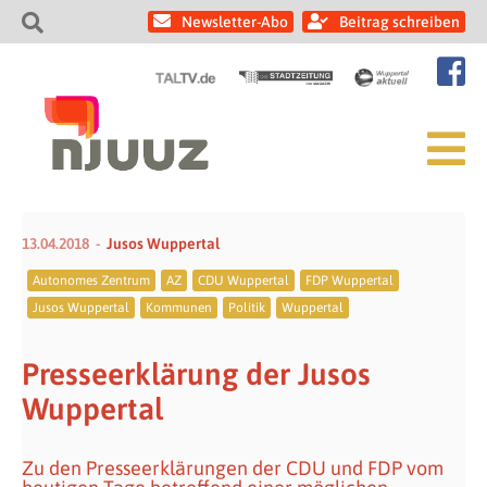
Newsletter-Abo
Beitrag schreiben
13.04.2018
Jusos Wuppertal
Autonomes Zentrum
AZ
CDU Wuppertal
FDP Wuppertal
Jusos Wuppertal
Kommunen
Politik
Wuppertal
Presseerklärung der Jusos
Wuppertal
Zu den Presseerklärungen der CDU und FDP vom