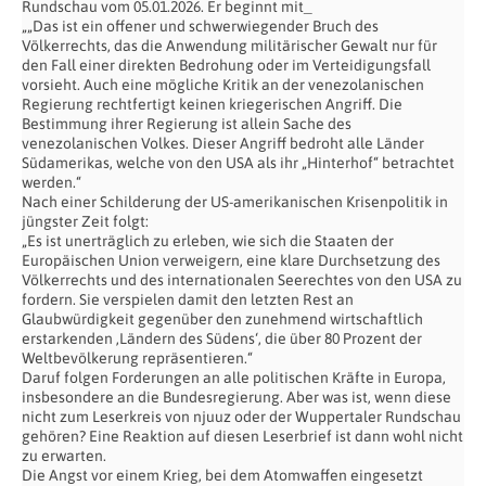
Rundschau vom 05.01.2026. Er beginnt mit_
„„Das ist ein offener und schwerwiegender Bruch des
Völkerrechts, das die Anwendung militärischer Gewalt nur für
den Fall einer direkten Bedrohung oder im Verteidigungsfall
vorsieht. Auch eine mögliche Kritik an der venezolanischen
Regierung rechtfertigt keinen kriegerischen Angriff. Die
Bestimmung ihrer Regierung ist allein Sache des
venezolanischen Volkes. Dieser Angriff bedroht alle Länder
Südamerikas, welche von den USA als ihr „Hinterhof“ betrachtet
werden.“
Nach einer Schilderung der US-amerikanischen Krisenpolitik in
jüngster Zeit folgt:
„Es ist unerträglich zu erleben, wie sich die Staaten der
Europäischen Union verweigern, eine klare Durchsetzung des
Völkerrechts und des internationalen Seerechtes von den USA zu
fordern. Sie verspielen damit den letzten Rest an
Glaubwürdigkeit gegenüber den zunehmend wirtschaftlich
erstarkenden ,Ländern des Südens‘, die über 80 Prozent der
Weltbevölkerung repräsentieren.“
Daruf folgen Forderungen an alle politischen Kräfte in Europa,
insbesondere an die Bundesregierung. Aber was ist, wenn diese
nicht zum Leserkreis von njuuz oder der Wuppertaler Rundschau
gehören? Eine Reaktion auf diesen Leserbrief ist dann wohl nicht
zu erwarten.
Die Angst vor einem Krieg, bei dem Atomwaffen eingesetzt