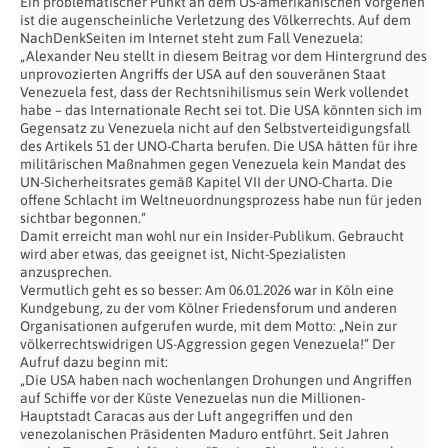
Ein problematischer Punkt an dem US-amerikanischen Vorgehen
ist die augenscheinliche Verletzung des Völkerrechts. Auf dem
NachDenkSeiten im Internet steht zum Fall Venezuela:
„Alexander Neu stellt in diesem Beitrag vor dem Hintergrund des
unprovozierten Angriffs der USA auf den souveränen Staat
Venezuela fest, dass der Rechtsnihilismus sein Werk vollendet
habe – das Internationale Recht sei tot. Die USA könnten sich im
Gegensatz zu Venezuela nicht auf den Selbstverteidigungsfall
des Artikels 51 der UNO-Charta berufen. Die USA hätten für ihre
militärischen Maßnahmen gegen Venezuela kein Mandat des
UN-Sicherheitsrates gemäß Kapitel VII der UNO-Charta. Die
offene Schlacht im Weltneuordnungsprozess habe nun für jeden
sichtbar begonnen.“
Damit erreicht man wohl nur ein Insider-Publikum. Gebraucht
wird aber etwas, das geeignet ist, Nicht-Spezialisten
anzusprechen.
Vermutlich geht es so besser: Am 06.01.2026 war in Köln eine
Kundgebung, zu der vom Kölner Friedensforum und anderen
Organisationen aufgerufen wurde, mit dem Motto: „Nein zur
völkerrechtswidrigen US-Aggression gegen Venezuela!“ Der
Aufruf dazu beginn mit:
„Die USA haben nach wochenlangen Drohungen und Angriffen
auf Schiffe vor der Küste Venezuelas nun die Millionen-
Hauptstadt Caracas aus der Luft angegriffen und den
venezolanischen Präsidenten Maduro entführt. Seit Jahren