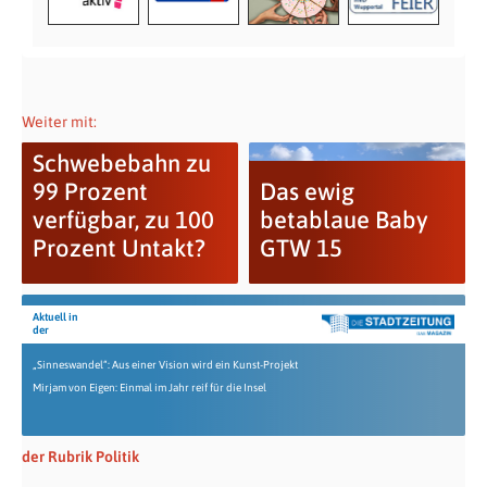
Weiter mit:
Schwebebahn zu
99 Prozent
Das ewig
verfügbar, zu 100
betablaue Baby
Prozent Untakt?
GTW 15
Aktuell in
der
„Sinneswandel“: Aus einer Vision wird ein Kunst-Projekt
Mirjam von Eigen: Einmal im Jahr reif für die Insel
der Rubrik Politik