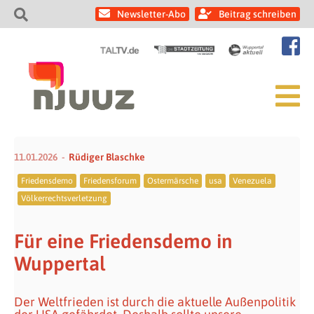
Newsletter-Abo
Beitrag schreiben
11.01.2026
Rüdiger Blaschke
Friedensdemo
Friedensforum
Ostermärsche
usa
Venezuela
Völkerrechtsverletzung
Für eine Friedensdemo in
Wuppertal
Der Weltfrieden ist durch die aktuelle Außenpolitik