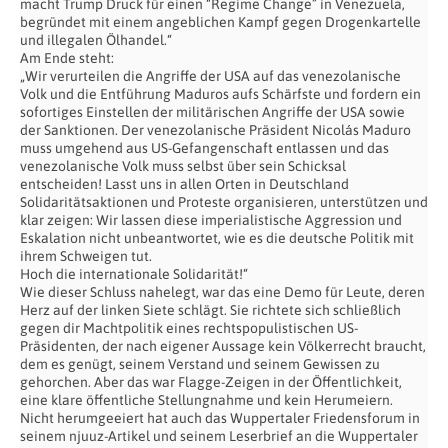
macht Trump Druck für einen “Regime Change” in Venezuela,
begründet mit einem angeblichen Kampf gegen Drogenkartelle
und illegalen Ölhandel.“
Am Ende steht:
„Wir verurteilen die Angriffe der USA auf das venezolanische
Volk und die Entführung Maduros aufs Schärfste und fordern ein
sofortiges Einstellen der militärischen Angriffe der USA sowie
der Sanktionen. Der venezolanische Präsident Nicolás Maduro
muss umgehend aus US-Gefangenschaft entlassen und das
venezolanische Volk muss selbst über sein Schicksal
entscheiden! Lasst uns in allen Orten in Deutschland
Solidaritätsaktionen und Proteste organisieren, unterstützen und
klar zeigen: Wir lassen diese imperialistische Aggression und
Eskalation nicht unbeantwortet, wie es die deutsche Politik mit
ihrem Schweigen tut.
Hoch die internationale Solidarität!“
Wie dieser Schluss nahelegt, war das eine Demo für Leute, deren
Herz auf der linken Siete schlägt. Sie richtete sich schließlich
gegen dir Machtpolitik eines rechtspopulistischen US-
Präsidenten, der nach eigener Aussage kein Völkerrecht braucht,
dem es genügt, seinem Verstand und seinem Gewissen zu
gehorchen. Aber das war Flagge-Zeigen in der Öffentlichkeit,
eine klare öffentliche Stellungnahme und kein Herumeiern.
Nicht herumgeeiert hat auch das Wuppertaler Friedensforum in
seinem njuuz-Artikel und seinem Leserbrief an die Wuppertaler