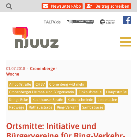
Newsletter-Abo
Beitrag schreiben
01.07.2018
Cronenberger
Woche
Amboßstraße
CHBV
Cronenberg will mehr!
Cronenberger Heimat- und Bürgerverein
Einkaufsmeile
Hauptstraße
Krings Ecke
Kuchhauser Straße
Kulturschmiede
Lindenallee
Radwege
Rathausstraße
Ring-Verkehr
Sambatrasse
Ortsmitte: Initiative und
Bürgervereine für Ring-Verkehr-