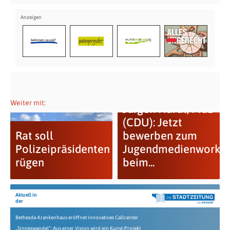
Weiter mit:
Jürgen Hardt, MdB
(CDU): Jetzt
Rat soll
bewerben zum
Polizeipräsidenten
Jugendmedienworks
rügen
beim...
Aktuell in
der
Bethesda-Krankenhaus eröffnet innovatives Callcenter
„Sinneswandel“: Aus einer Vision wird ein Kunst-Projekt