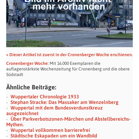
» Dieser Artikel ist zuerst in der Cronenberger Woche erschienen.
Cronenberger Woche
: Mit 16.000 Exemplaren die
auflagenstärkste Wochenzeitung für Cronenberg und die obere
Südstadt
Ähnliche Beiträge:
Wuppertaler Chronologie 1933
Stephan Stracke: Das Massaker am Wenzelnberg
Wuppertal mit dem Bundesverdunstkreuz
ausgezeichnet
Über Parkverbotszonen-Märchen und Abstellbereichs-
Mythen.
Wuppertal vollkommen barrierefrei
Städtische Eskapaden um ein Wandbild