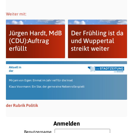
Weiter mit:
Jürgen Hardt, MdB
Der Frühling ist da
(CDU):Auftrag
und Wuppertal
erfüllt
streikt weiter
Aktuell in
der
Mirjam von Eigen: Einmal im Jahr reif für die Insel
Klaus Voormann: Ein Star, der gerne eine Nebenrolle spielt
der Rubrik Politik
Anmelden
Benutzername