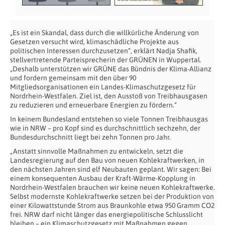
„Es ist ein Skandal, dass durch die willkürliche Änderung von
Gesetzen versucht wird, klimaschädliche Projekte aus
politischen Interessen durchzusetzen“, erklärt Nadja Shafik,
stellvertretende Parteisprecherin der GRÜNEN in Wuppertal.
„Deshalb unterstützen wir GRÜNE das Bündnis der Klima-Allianz
und fordern gemeinsam mit den über 90
Mitgliedsorganisationen ein Landes-Klimaschutzgesetz für
Nordrhein-Westfalen. Ziel ist, den Ausstoß von Treibhausgasen
zu reduzieren und erneuerbare Energien zu fördern.“
In keinem Bundesland entstehen so viele Tonnen Treibhausgas
wie in NRW – pro Kopf sind es durchschnittlich sechzehn, der
Bundesdurchschnitt liegt bei zehn Tonnen pro Jahr.
„Anstatt sinnvolle Maßnahmen zu entwickeln, setzt die
Landesregierung auf den Bau von neuen Kohlekraftwerken, in
den nächsten Jahren sind elf Neubauten geplant. Wir sagen: Bei
einem konsequenten Ausbau der Kraft-Wärme-Kopplung in
Nordrhein-Westfalen brauchen wir keine neuen Kohlekraftwerke.
Selbst modernste Kohlekraftwerke setzen bei der Produktion von
einer Kilowattstunde Strom aus Braunkohle etwa 950 Gramm CO2
frei. NRW darf nicht länger das energiepolitische Schlusslicht
bleiben – ein Klimaschutzgesetz mit Maßnahmen gegen