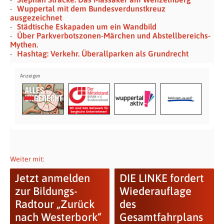
Wuppertal mit dem Bundesverdunstkreuz
ausgezeichnet
Städtische Eskapaden um ein Wandbild
Über Parkverbotszonen-Märchen und Abstellbereichs-
Mythen.
Hashtag: Verkehr. Überallparken als Grundrecht
Weiter mit:
Jetzt anmelden
DIE LINKE fordert
zur Bildungs-
Wiederauflage
Radtour „Zurück
des
nach Westerbork“
Gesamtfahrplans