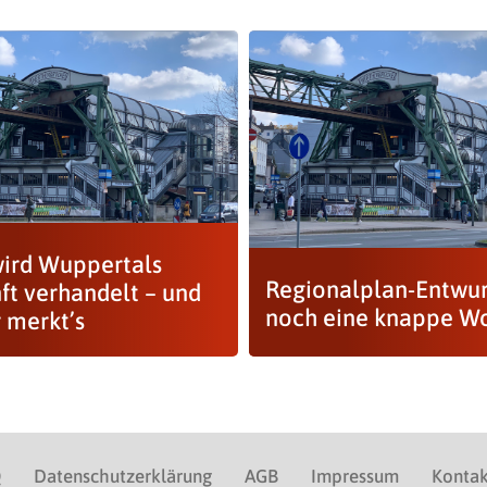
wird Wuppertals
Regionalplan-Entwur
ft verhandelt – und
noch eine knappe W
 merkt’s
Q
Datenschutzerklärung
AGB
Impressum
Kontak