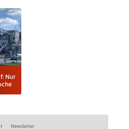
f: Nur
oche
t
Newsletter