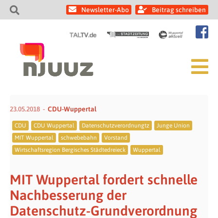
Newsletter-Abo
Beitrag schreiben
23.05.2018
CDU-Wuppertal
CDU
CDU Wuppertal
Datenschutzverordnungtz
Junge Union
MIT Wuppertal
schwebebahn
Vorstand
Wirtschaftsregion Bergisches Städtedreieck
Wuppertal
MIT Wuppertal fordert schnelle
Nachbesserung der
Datenschutz-Grundverordnung