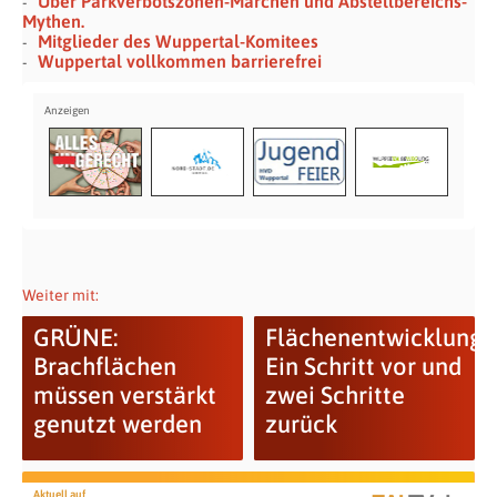
Über Parkverbotszonen-Märchen und Abstellbereichs-
Mythen.
Mitglieder des Wuppertal-Komitees
Wuppertal vollkommen barrierefrei
Weiter mit:
GRÜNE:
Flächenentwicklung:
Brachflächen
Ein Schritt vor und
müssen verstärkt
zwei Schritte
genutzt werden
zurück
Aktuell auf