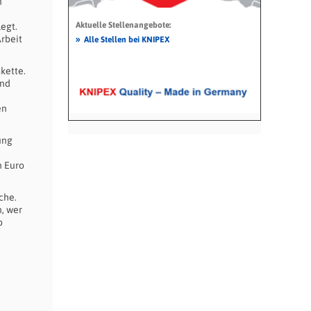
n
Aktuelle Stellenangebote:
egt.
»
rbeit
Alle Stellen bei KNIPEX
kette.
and
en
ung
n Euro
che.
, wer
o