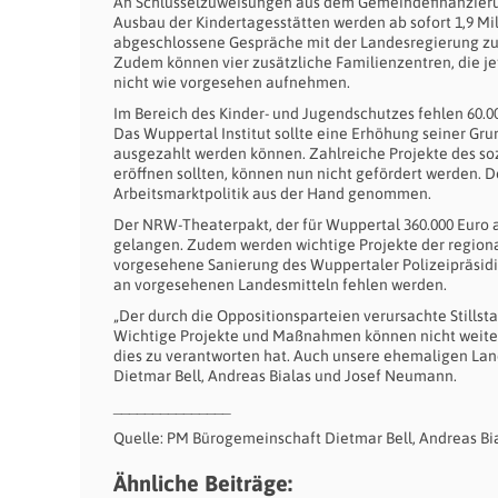
An Schlüsselzuweisungen aus dem Gemeindefinanzierun
Ausbau der Kindertagesstätten werden ab sofort 1,9 Mil
abgeschlossene Gespräche mit der Landesregierung zum
Zudem können vier zusätzliche Familienzentren, die jet
nicht wie vorgesehen aufnehmen.
Im Bereich des Kinder- und Jugendschutzes fehlen 60.
Das Wuppertal Institut sollte eine Erhöhung seiner Gr
ausgezahlt werden können. Zahlreiche Projekte des soz
eröffnen sollten, können nun nicht gefördert werden. 
Arbeitsmarktpolitik aus der Hand genommen.
Der NRW-Theaterpakt, der für Wuppertal 360.000 Euro a
gelangen. Zudem werden wichtige Projekte der regional
vorgesehene Sanierung des Wuppertaler Polizeipräsidiu
an vorgesehenen Landesmitteln fehlen werden.
„Der durch die Oppositionsparteien verursachte Stillst
Wichtige Projekte und Maßnahmen können nicht weiter
dies zu verantworten hat. Auch unsere ehemaligen Lan
Dietmar Bell, Andreas Bialas und Josef Neumann.
_______________
Quelle: PM Bürogemeinschaft Dietmar Bell, Andreas Bi
Ähnliche Beiträge: