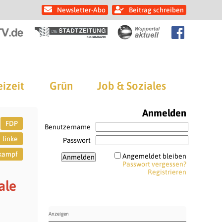
Newsletter-Abo
Beitrag schreiben
eizeit
Grün
Job & Soziales
Anmelden
FDP
Benutzername
linke
Passwort
kampf
Angemeldet bleiben
Passwort vergessen?
Registrieren
ale