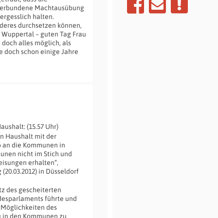
 verbundene Machtausübung
ergesslich halten.
anderes durchsetzen können,
in Wuppertal – guten Tag Frau
 doch alles möglich, als
ie doch schon einige Jahre
shalt: (15.57 Uhr)
n Haushalt mit der
o an die Kommunen in
unen nicht im Stich und
eisungen erhalten“,
(20.03.2012) in Düsseldorf
tz des gescheiterten
ndesparlaments führte und
e Möglichkeiten des
u in den Kommunen zu