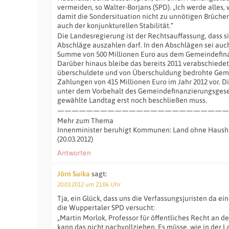
vermeiden, so Walter-Borjans (SPD). „Ich werde alles
damit die Sondersituation nicht zu unnötigen Brüchen 
auch der konjunkturellen Stabilität.“
Die Landesregierung ist der Rechtsauffassung, dass 
Abschläge auszahlen darf. In den Abschlägen sei auch
Summe von 500 Millionen Euro aus dem Gemeindefina
Darüber hinaus bleibe das bereits 2011 verabschiede
überschuldete und von Überschuldung bedrohte Gemei
Zahlungen von 415 Millionen Euro im Jahr 2012 vor. 
unter dem Vorbehalt des Gemeindefinanzierungsgeset
gewählte Landtag erst noch beschließen muss.
————————————————————————
Mehr zum Thema
Innenminister beruhigt Kommunen: Land ohne Haush
(20.03.2012)
Antworten
Jörn Suika
sagt:
20.03.2012 um 21:06 Uhr
Tja, ein Glück, dass uns die Verfassungsjuristen da ei
die Wuppertaler SPD versucht:
„Martin Morlok, Professor für öffentliches Recht an de
kann das nicht nachvollziehen. Es müsse, wie in der 