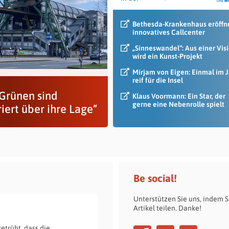
Bethesda-Krankenhaus eröffn
innovatives Callcenter
„Sinneswandel“: Aus einer Vis
wird ein Kunst-Projekt
Mirjam von Eigen: Einmal im 
reif für die Insel
 Grünen sind
Klaus Voormann: Ein Star, der
gerne eine Nebenrolle spielt
riert über ihre Lage“
Be social!
Unterstützen Sie uns, indem S
Artikel teilen. Danke!
getrübt, dass die