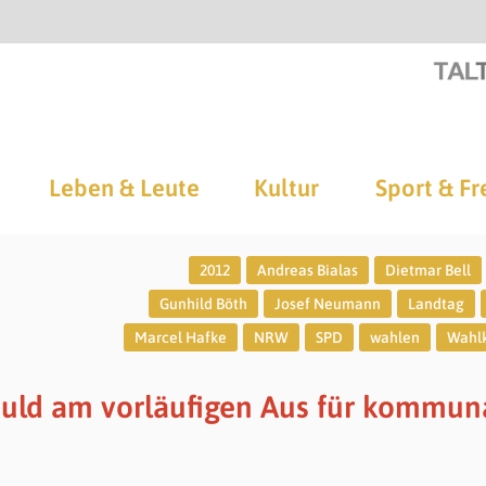
Leben & Leute
Kultur
Sport & Fr
2012
Andreas Bialas
Dietmar Bell
Gunhild Böth
Josef Neumann
Landtag
Marcel Hafke
NRW
SPD
wahlen
Wahl
huld am vorläufigen Aus für kommun