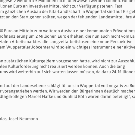
gesetz werden 3-5 Millionen nicht überwiesen werden können. Für de
lionen Euro an investiven Mittel nicht zur Verfügung stehen. Fast
 gänzlichen Ausbau der Kita-Landtschaft in Wuppertal sind auf Eis gel
zt an den Start gehen sollten, wegen der fehlenden Landesmittel ihre A
000 Euro an Mitteln zum weiteren Ausbau einer kommunalen Präventions
undfinanzierung um 2 Millionen Euro erhalten, die nun auch nicht vom L
ialen Arbeitsmarktes, die Langzeitarbeitslosen eine neue Perspektive
Dem Wuppertaler Jobcenter wird so ein wichtiges Instrument einer aktiv
n zusätzlichen Kulturgeldern vorgesehen hatte, wird nicht zur Auszahl
en Kulturförderung nicht realisiert werden können. Auch die lang
ms wird weiterhin auf sich warten lassen müssen, da dazu 24. Millione
and auf der Landesebene schlägt für uns in Wuppertal voll negativ zu Bu
 vorangetrieben werden. Wir werden den BürgerInnen deutlich machen
dtagskollegen Marcel Hafke und Gunhild Böth waren daran beteiligt“, s
alas, Josef Neumann