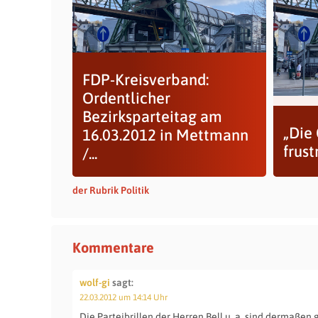
FDP-Kreisverband:
Ordentlicher
Bezirksparteitag am
„Die
16.03.2012 in Mettmann
frust
/...
der Rubrik Politik
Kommentare
wolf-gi
sagt:
22.03.2012 um 14:14 Uhr
Die Parteibrillen der Herren Bell u. a. sind dermaßen 