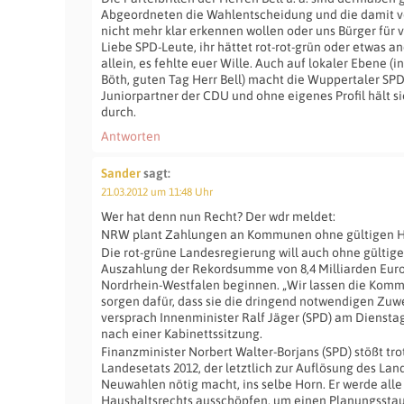
Abgeordneten die Wahlentscheidung und die damit
nicht mehr klar erkennen wollen oder uns Bürger für v
Liebe SPD-Leute, ihr hättet rot-rot-grün oder etwas 
allein, es fehlte euer Wille. Auch auf lokaler Ebene (
Böth, guten Tag Herr Bell) macht die Wuppertaler SPD
Juniorpartner der CDU und ohne eigenes Profil hält s
durch.
Antworten
Sander
sagt:
21.03.2012 um 11:48 Uhr
Wer hat denn nun Recht? Der wdr meldet:
NRW plant Zahlungen an Kommunen ohne gültigen Hau
Die rot-grüne Landesregierung will auch ohne gültige
Auszahlung der Rekordsumme von 8,4 Milliarden Eur
Nordrhein-Westfalen beginnen. „Wir lassen die Komm
sorgen dafür, dass sie die dringend notwendigen Zuw
versprach Innenminister Ralf Jäger (SPD) am Dienstag 
nach einer Kabinettssitzung.
Finanzminister Norbert Walter-Borjans (SPD) stößt tro
Landesetats 2012, der letztlich zur Auflösung des La
Neuwahlen nötig macht, ins selbe Horn. Er werde all
Haushaltsrechts ausschöpfen, um einen Planungssta