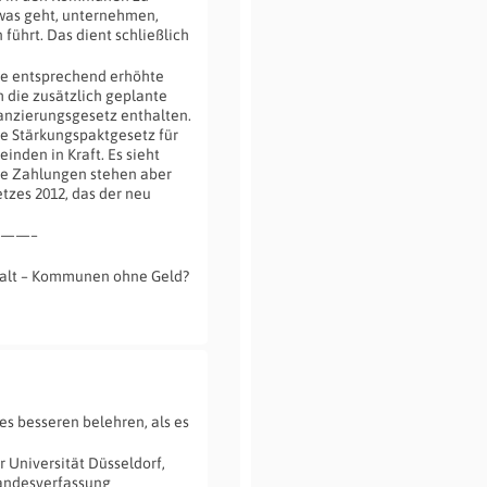
, was geht, unternehmen,
führt. Das dient schließlich
sie entsprechend erhöhte
 die zusätzlich geplante
nzierungsgesetz enthalten.
te Stärkungspaktgesetz für
nden in Kraft. Es sieht
Die Zahlungen stehen aber
zes 2012, das der neu
——–
alt – Kommunen ohne Geld?
nes besseren belehren, als es
r Universität Düsseldorf,
Landesverfassung