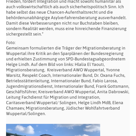
Frieden, fördert Integration und macht sowohl humanitär als
auch volkswirtschaftlich als auch sicherheitspolitisch Sinn. Ich
habe selbst das neue Chancen-Aufenthaltsrecht und die
behördenunabhängige Asylverfahrensberatung ausverhandelt.
Damit diese Verbesserungen nicht nur Buchstaben bleiben,
sondern Realität werden, muss eine hinreichende Finanzierung
sichergestellt sein.“
Foto:
Gemeinsam formulierten die Träger der Migrationsberatung in
Wuppertal ihre Kritik an den Sparplänen der Bundesregierung
und erhielten Zustimmung von SPD-Bundestagsabgeordnetem
Helge Lindh. Auf dem Bild von links: Hlalia El Yaouti,
Migrationsberatung, Kreisverband AWO Wuppertal, Yvonne
Warsitz, Respekt Coach, Internationaler Bund, Dr. Oxana Fuchs,
Betriebsstättenleitung, Internationaler Bund, Fabio Larosa,
Jugendmigrationsdienst, Internationaler Bund, Frank Gottsmann,
Geschäftsführer, Kreisverband AWO Wuppertal, Anita Dabrowski,
Leitung Fachdienst für Migration und Integration,
Caritasverband Wuppertal/ Solingen, Helge Lindh MdB, Elena
Chamaev, Migrationsberatung, Jüdischer Wohlfahrtverband
Wuppertal/Solingen.