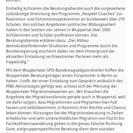
Einhellig kritisieren die Beratungsdienste auch die vorgesehene
vollständige Streichung des Programms „Respekt Coaches“ zur
Rassismus- und Extremismusprävention an bundesweit über 270
Schulen. Von solchen Angeboten politischer Bildungsarbeit
haben in den letzten vier Jahren in Wuppertal über 1000
Schülerinnen und Schüler profitieren können. Die
Beratungsdienste erklären dazu: „Der Abbau
demokratiefördernder Strukturen und Programme durch die
Bundesregierung erscheint dabei vor dem Hintergrund der
aktuellen Erstarkung rechtsextremer Parteien mehr als
fragwürdig.“
Mit dem Wuppertaler SPD-Bundestagsabgeordneten hoffen die
Wuppertaler Beratungsträger einen Fürsprecher in Berlin zu
haben. Lindh, der einer Einladung zum Gespräch anlässlich des
MBE-Aktionstages gefolgt war, schloss sich der Meinung der
Wuppertaler Migrationsexperten an: „Wir brauchen die
Angebote der Migrationsdienste gerade auch in Wuppertal, weil
sie dafür sorgen, dass Migrantinnen und Migranten hier Fuß
fassen und selbstbestimmt, in Kenntnis ihrer Rechte und Chance,
leben können. Kürzungen bei der Migrationsberatung in Zeiten
erheblicher und sehr unterschiedlicher Migration von Flucht bis
Fachkräfteeinwanderung gehen in die genau falsche Richtung.
Gute, zielgruppenspezifische Beratung dient dem sozialen