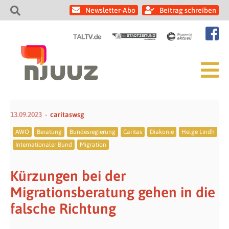
Newsletter-Abo
Beitrag schreiben
13.09.2023
caritaswsg
AWO
Beratung
Bundesregierung
Caritas
Diakonie
Helge Lindh
Internationaler Bund
Migration
Kürzungen bei der
Migrationsberatung gehen in die
falsche Richtung