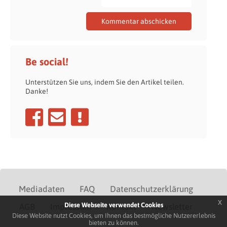
Be social!
Unterstützen Sie uns, indem Sie den Artikel teilen.
Danke!
Mediadaten
FAQ
Datenschutzerklärung
x
Diese Webseite verwendet Cookies
AGB
Impressum
Kontakt
Newsletter
Diese Website nutzt Cookies, um Ihnen das bestmögliche Nutzererlebnis
bieten zu können.