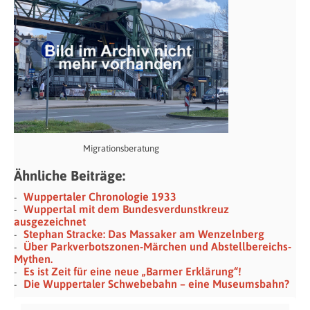
Migrationsberatung
Ähnliche Beiträge:
Wuppertaler Chronologie 1933
Wuppertal mit dem Bundesverdunstkreuz
ausgezeichnet
Stephan Stracke: Das Massaker am Wenzelnberg
Über Parkverbotszonen-Märchen und Abstellbereichs-
Mythen.
Es ist Zeit für eine neue „Barmer Erklärung“!
Die Wuppertaler Schwebebahn – eine Museumsbahn?