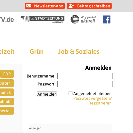
Newsletter-Abo
Beitrag schreiben
eizeit
Grün
Job & Soziales
Anmelden
FDP
Benutzername
kraten
Passwort
hunck
Angemeldet bleiben
Passwort vergessen?
limit
Registrieren
ertal