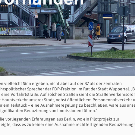
vielleicht Sinn ergeben, nicht aber auf der B7 als der zentralen
rspolitischer Sprecher der FDP-Fraktion im Rat der Stadt Wuppertal. „B
t eine Vorfahrtstraße. Auf solchen Straßen sieht die Straßenverkehrsor
er Hauptverkehr unserer Stadt, nebst öffentlichem Personennahverkehr 
nur ein Teilstück – eine Ausnahmeregelung zu beschließen, wäre aus uns
 signifikanten Reduzierung von Immissionen führen.“
e vorliegenden Erfahrungen aus Berlin, wo ein Pilotprojekt zur
eigte, dass es zu keiner eine Ausnahme rechtfertigenden Reduzierung