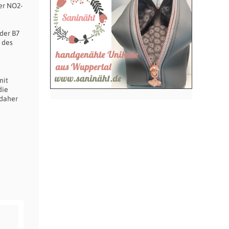
er NO2-
der B7
 des
mit
die
 daher