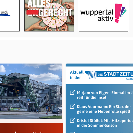
Aktuell
in der
Mirjam von Eigen: Einmal im 
reif für die Insel
Klaus Voormann: Ein Star, der
gerne eine Nebenrolle spielt
Kristof Stößel: Mit ‚Hitzeperio
in die Sommer-Saison