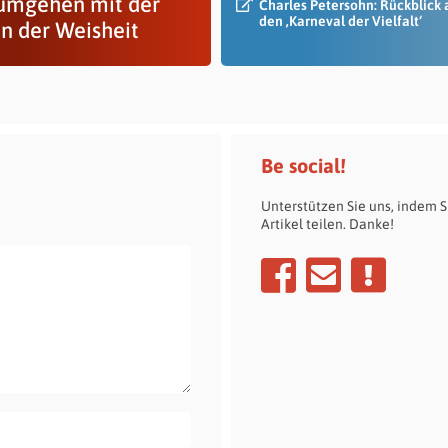
umgehen mit der
Charles Petersohn: Rückblick 
den ‚Karneval der Vielfalt‘
in der Weisheit
Be social!
Unterstützen Sie uns, indem S
Artikel teilen. Danke!