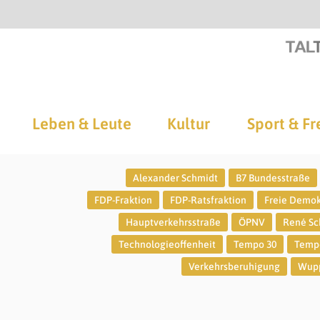
Leben & Leute
Kultur
Sport & Fr
Alexander Schmidt
B7 Bundesstraße
FDP-Fraktion
FDP-Ratsfraktion
Freie Demo
Hauptverkehrsstraße
ÖPNV
René Sc
Technologieoffenheit
Tempo 30
Tempo
Verkehrsberuhigung
Wupp