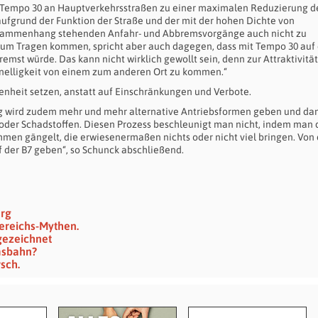
von Tempo 30 an Hauptverkehrsstraßen zu einer maximalen Reduzierung d
aufgrund der Funktion der Straße und der mit der hohen Dichte von
usammenhang stehenden Anfahr- und Abbremsvorgänge auch nicht zu
um Tragen kommen, spricht aber auch dagegen, dass mit Tempo 30 auf 
st würde. Das kann nicht wirklich gewollt sein, denn zur Attraktivität
hnelligkeit von einem zum anderen Ort zu kommen.“
nheit setzen, anstatt auf Einschränkungen und Verbote.
tig wird zudem mehr und mehr alternative Antriebsformen geben und da
oder Schadstoffen. Diesen Prozess beschleunigt man nicht, indem man 
men gängelt, die erwiesenermaßen nichts oder nicht viel bringen. Von
 der B7 geben“, so Schunck abschließend.
erg
ereichs-Mythen.
gezeichnet
msbahn?
sch.