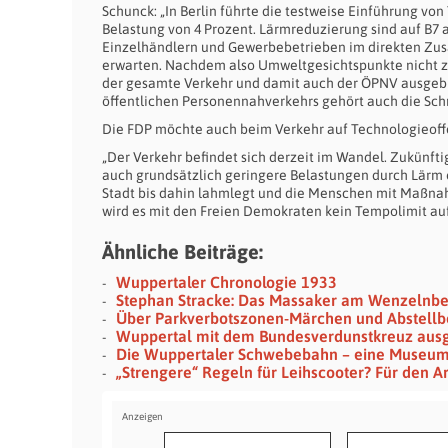
Schunck: „In Berlin führte die testweise Einführung 
Belastung von 4 Prozent. Lärmreduzierung sind auf B7 
Einzelhändlern und Gewerbebetrieben im direkten Z
erwarten. Nachdem also Umweltgesichtspunkte nicht z
der gesamte Verkehr und damit auch der ÖPNV ausgebrem
öffentlichen Personennahverkehrs gehört auch die Sc
Die FDP möchte auch beim Verkehr auf Technologieoffe
„Der Verkehr befindet sich derzeit im Wandel. Zukünf
auch grundsätzlich geringere Belastungen durch Lärm 
Stadt bis dahin lahmlegt und die Menschen mit Maßnah
wird es mit den Freien Demokraten kein Tempolimit auf
Ähnliche Beiträge:
Wuppertaler Chronologie 1933
Stephan Stracke: Das Massaker am Wenzelnb
Über Parkverbotszonen-Märchen und Abstellb
Wuppertal mit dem Bundesverdunstkreuz aus
Die Wuppertaler Schwebebahn – eine Museu
„Strengere“ Regeln für Leihscooter? Für den Ar