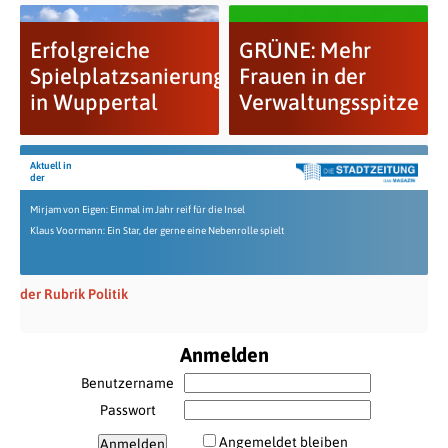
Erfolgreiche
GRÜNE: Mehr
Spielplatzsanierungen
Frauen in der
in Wuppertal
Verwaltungsspitze
Aktuell in
der
Mirjam von Eigen: Einmal im Jahr reif für die Insel
Klaus Voormann: Ein Star, der gerne eine Nebenrolle spielt
der Rubrik Politik
Anmelden
Benutzername
Passwort
Angemeldet bleiben