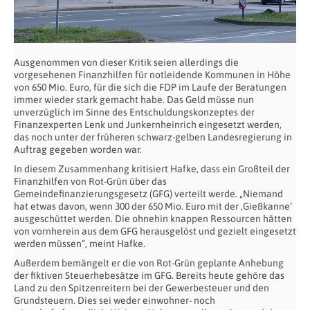
Ausgenommen von dieser Kritik seien allerdings die
vorgesehenen Finanzhilfen für notleidende Kommunen in Höhe
von 650 Mio. Euro, für die sich die FDP im Laufe der Beratungen
immer wieder stark gemacht habe. Das Geld müsse nun
unverzüglich im Sinne des Entschuldungskonzeptes der
Finanzexperten Lenk und Junkernheinrich eingesetzt werden,
das noch unter der früheren schwarz-gelben Landesregierung in
Auftrag gegeben worden war.
In diesem Zusammenhang kritisiert Hafke, dass ein Großteil der
Finanzhilfen von Rot-Grün über das
Gemeindefinanzierungsgesetz (GFG) verteilt werde. „Niemand
hat etwas davon, wenn 300 der 650 Mio. Euro mit der ‚Gießkanne‘
ausgeschüttet werden. Die ohnehin knappen Ressourcen hätten
von vornherein aus dem GFG herausgelöst und gezielt eingesetzt
werden müssen“, meint Hafke.
Außerdem bemängelt er die von Rot-Grün geplante Anhebung
der fiktiven Steuerhebesätze im GFG. Bereits heute gehöre das
Land zu den Spitzenreitern bei der Gewerbesteuer und den
Grundsteuern. Dies sei weder einwohner- noch