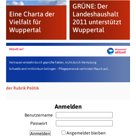
GRÜNE: Der
Eine Charta der
Landeshaushalt
Vielfalt für
2011 unterstützt
Wuppertal
Wuppertal
Aktuell auf
Vertrauen entsteht durch geprüfte Fakten, nicht durch Vermutung
Schwelbrand im Klinikum Solingen – Pflegepersonal verhindert Rauch auf...
der Rubrik Politik
Anmelden
Benutzername
Passwort
Angemeldet bleiben