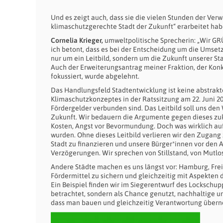
Und es zeigt auch, dass sie die vielen Stunden der Ver
klimaschutzgerechte Stadt der Zukunft“ erarbeitet hab
Cornelia Krieger,
umweltpolitische Sprecherin: „Wir GRÜ
ich betont, dass es bei der Entscheidung um die Umset
nur um ein Leitbild, sondern um die Zukunft unserer St
Auch der Erweiterungsantrag meiner Fraktion, der Kon
fokussiert, wurde abgelehnt.
Das Handlungsfeld Stadtentwicklung ist keine abstrakte 
Klimaschutzkonzeptes in der Ratssitzung am 22. Juni 
Fördergelder verbunden sind. Das Leitbild soll uns de
Zukunft. Wir bedauern die Argumente gegen dieses zuk
Kosten, Angst vor Bevormundung. Doch was wirklich auf 
wurden. Ohne dieses Leitbild verlieren wir den Zugang
Stadt zu finanzieren und unsere Bürger*innen vor den
Verzögerungen. Wir sprechen von Stillstand, von Mutlo
Andere Städte machen es uns längst vor: Hamburg, Freib
Fördermittel zu sichern und gleichzeitig mit Aspekten
Ein Beispiel finden wir im Siegerentwurf des Lockschup
betrachtet, sondern als Chance genutzt, nachhaltige u
dass man bauen und gleichzeitig Verantwortung übern