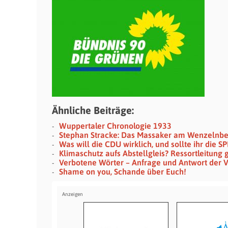
Ähnliche Beiträge:
Wuppertaler Chronologie 1933
Stephan Stracke: Das Massaker am Wenzelnb
Was will die CDU wirklich, und sollte ihr die 
Klimaschutz aufs Abstellgleis? Ressortleitung 
Verbotene Wörter – Anfrage und Antwort der 
Shame on you, Schande über Euch!