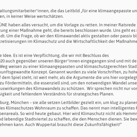
waltungsmitarbeiter*innen, die das Leitbild „für eine klimaangepasste u
en, in keiner Weise wertschätzen.
NE haben alles versucht, um die Vorlage zu retten. In meiner Ratsrede
zung einer Maßnahme geht, die bereits beschlossen wurde. Uns geht es 
adt. Um die Frage, ob wir den Klimawandel aktiv gestalten oder passiv b
kretisierungen im Klimaschutz und die Wirtschaftlichkeit der Maßnahm
Idee. Es ist eine Verpflichtung, die wir mit Beschluss des
2020 auch gegenüber unseren Bürger*innen eingegangen sind und mit de
n Weg weisen zu einer klimaangepassten und klimaschutzgerechten Stad
unftsgewandte Konzept. Genannt wurden zu viele Vorschriften, zu hoh
dem Spiel steht, ist weit mehr, als die Argumente die uns hier vorgeleg
 zu Fördermitteln, die essenziell sind, um den notwendigen Wandel unse
 Auswirkungen des Klimawandels zu schützen. Wir sprechen nicht nur vo
sigkeit und fehlendem Verständnis für strategisches Planen.
urg, München – sie alle setzen Leitbilder gezielt ein, um klug zu plane
 des Klimaschutzes Wohnraum zu schaffen. Das nennt man intelligentes 
penareals. So wird heute gebaut. Hier wird Klimaschutz nicht als Hemm
nd lebendige Stadtviertel zu schaffen, die den Menschen dienen. Sie be
ehmen kann. Auch Wuppertal braucht diese Zukunftsfähigkeit!“