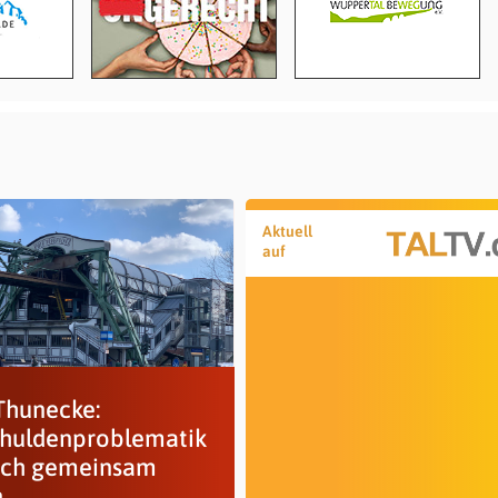
Aktuell
auf
Thunecke:
chuldenproblematik
ich gemeinsam
n