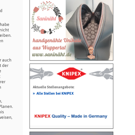
nd
 habe
nicht
leiben.
en
r auch
t der
e
t
rer
n
Aktuelle Stellenangebote:
»
Alle Stellen bei KNIPEX
n,
Planen.
nis
weisen,