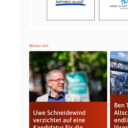
Weiter mit:
Ben 
Uwe Schneidewind
Alts
verzichtet auf eine
endl
Kandidatur für die...
löse