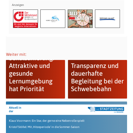
Weiter mit:
Schulsanierung:
Attraktive und
Transparenz und
gesunde
dauerhafte
Lernumgebung
Begleitung bei der
hat Priorität
Schwebebahn
Aktuell in
der
Klaus Voormann: Ein Star, der gerne eine Nebenrolle spielt
Kristof Stößel: Mit ‚Hitzeperiode‘ in die Sommer-Saison