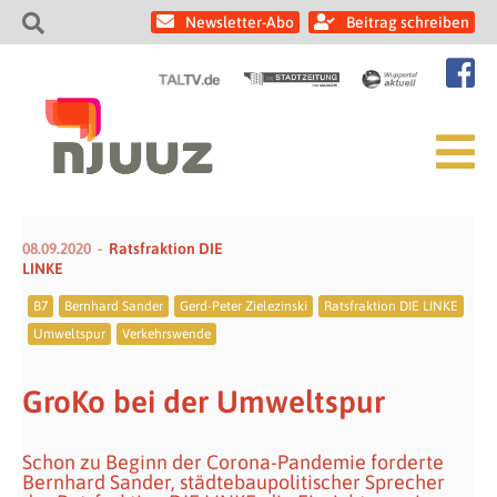
Newsletter-Abo
Beitrag schreiben
08.09.2020
Ratsfraktion DIE
LINKE
B7
Bernhard Sander
Gerd-Peter Zielezinski
Ratsfraktion DIE LINKE
Umweltspur
Verkehrswende
GroKo bei der Umweltspur
Schon zu Beginn der Corona-Pandemie forderte
Bernhard Sander, städtebaupolitischer Sprecher