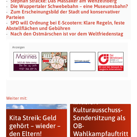
Stephan Stracke: Das Massaker am Wenzelnberg
Die Wuppertaler Schwebebahn – eine Museumsbahn?
Zum Erscheinungsbild der Stadt und konservativer
Parteien
SPD will Ordnung bei E-Scootern: Klare Regeln, feste
Abstellflächen und Gebühren
Nach den Ostmärschen ist vor dem Weltfriedenstag
DIE LINKE
Weiter mit:
kritisiert
Kulturausschuss-
Kita Streik: Geld
Sondersitzung als
gehört – wieder –
OB-
den Eltern!
Wahlkampfauftritt