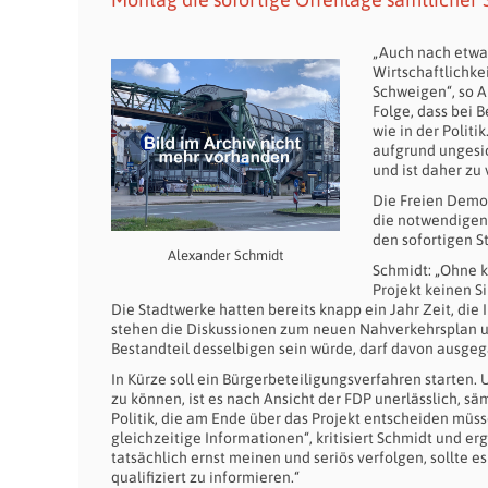
„Auch nach etwa 
Wirtschaftlichke
Schweigen“, so A
Folge, dass bei 
wie in der Politik
aufgrund ungesic
und ist daher zu
Die Freien Demok
die notwendigen 
den sofortigen S
Alexander Schmidt
Schmidt: „Ohne 
Projekt keinen S
Die Stadtwerke hatten bereits knapp ein Jahr Zeit, 
stehen die Diskussionen zum neuen Nahverkehrsplan un
Bestandteil desselbigen sein würde, darf davon ausgeg
In Kürze soll ein Bürgerbeteiligungsverfahren starten.
zu können, ist es nach Ansicht der FDP unerlässlich, s
Politik, die am Ende über das Projekt entscheiden müs
gleichzeitige Informationen“, kritisiert Schmidt und 
tatsächlich ernst meinen und seriös verfolgen, sollte 
qualifiziert zu informieren.“