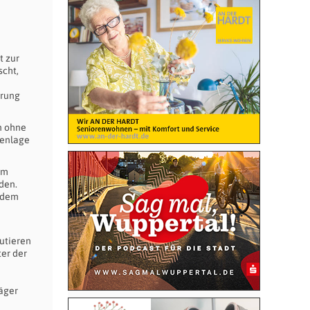
t zur
scht,
erung
n ohne
fenlage
um
den.
erdem
kutieren
ter der
räger