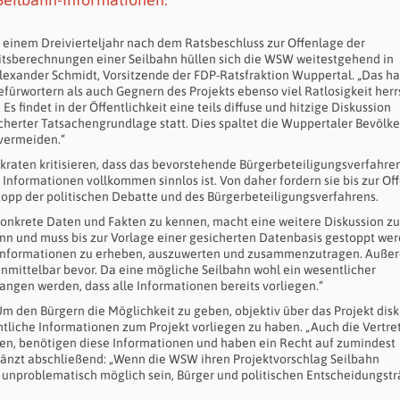
einem Dreivierteljahr nach dem Ratsbeschluss zur Offenlage der
itsberechnungen einer Seilbahn hüllen sich die WSW weitestgehend in
lexander Schmidt, Vorsitzende der FDP-Ratsfraktion Wuppertal. „Das ha
Befürwortern als auch Gegnern des Projekts ebenso viel Ratlosigkeit herr
. Es findet in der Öffentlichkeit eine teils diffuse und hitzige Diskussion
herter Tatsachengrundlage statt. Dies spaltet die Wuppertaler Bevölk
 vermeiden.“
raten kritisieren, dass das bevorstehende Bürgerbeteiligungsverfahre
Informationen vollkommen sinnlos ist. Von daher fordern sie bis zur Of
topp der politischen Debatte und des Bürgerbeteiligungsverfahrens.
konkrete Daten und Fakten zu kennen, macht eine weitere Diskussion z
inn und muss bis zur Vorlage einer gesicherten Datenbasis gestoppt wer
die Informationen zu erheben, auszuwerten und zusammenzutragen. Auß
mittelbar bevor. Da eine mögliche Seilbahn wohl ein wesentlicher
angen werden, dass alle Informationen bereits vorliegen.“
 Um den Bürgern die Möglichkeit zu geben, objektiv über das Projekt dis
ämtliche Informationen zum Projekt vorliegen zu haben. „Auch die Vertre
sen, benötigen diese Informationen und haben ein Recht auf zumindest
ergänzt abschließend: „Wenn die WSW ihren Projektvorschlag Seilbahn
es unproblematisch möglich sein, Bürger und politischen Entscheidungst