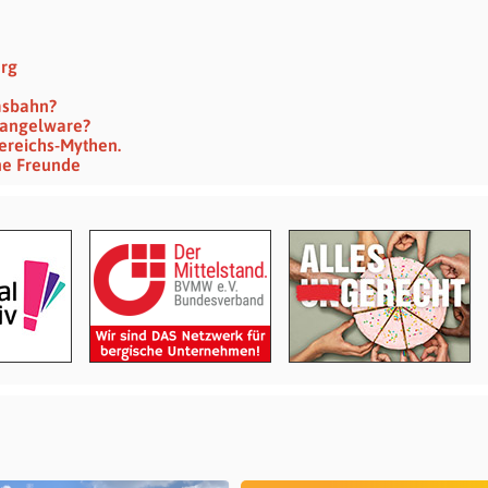
erg
msbahn?
 Mangelware?
ereichs-Mythen.
ine Freunde