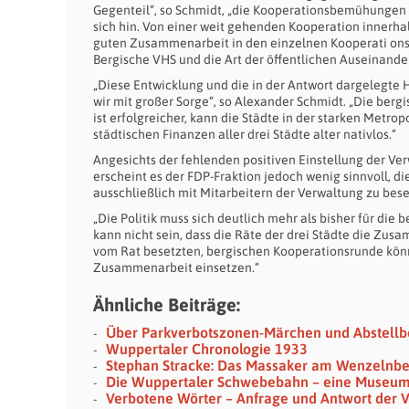
Gegenteil“, so Schmidt, „die Kooperationsbemühungen
sich hin. Von einer weit gehenden Kooperation innerhal
guten Zusammenarbeit in den einzelnen Kooperati onsp
Bergische VHS und die Art der öffentlichen Auseinand
„Diese Entwicklung und die in der Antwort dargelegte H
wir mit großer Sorge“, so Alexander Schmidt. „Die ber
ist erfolgreicher, kann die Städte in der starken Metro
städtischen Finanzen aller drei Städte alter nativlos.“
Angesichts der fehlenden positiven Einstellung der V
erscheint es der FDP-Fraktion jedoch wenig sinnvoll
ausschließlich mit Mitarbeitern der Verwaltung zu bese
„Die Politik muss sich deutlich mehr als bisher für die
kann nicht sein, dass die Räte der drei Städte die Zus
vom Rat besetzten, bergischen Kooperationsrunde könnte
Zusammenarbeit einsetzen.“
Ähnliche Beiträge:
Über Parkverbotszonen-Märchen und Abstellb
Wuppertaler Chronologie 1933
Stephan Stracke: Das Massaker am Wenzelnb
Die Wuppertaler Schwebebahn – eine Museu
Verbotene Wörter – Anfrage und Antwort der 