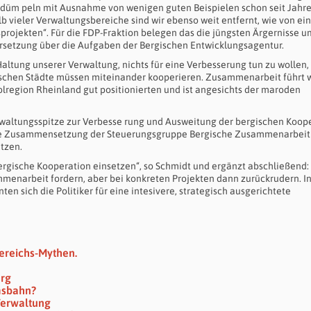
 düm peln mit Ausnahme von wenigen guten Beispielen schon seit Jahre
b vieler Verwaltungsbereiche sind wir ebenso weit entfernt, wie von ei
rojekten“. Für die FDP-Fraktion belegen das die jüngsten Ärgernisse u
ersetzung über die Aufgaben der Bergischen Entwicklungsagentur.
altung unserer Verwaltung, nichts für eine Verbesserung tun zu wollen,
gischen Städte müssen miteinander kooperieren. Zusammenarbeit führt w
polregion Rheinland gut positionierten und ist angesichts der maroden
erwaltungsspitze zur Verbesse rung und Ausweitung der bergischen Koop
, die Zusammensetzung der Steuerungsgruppe Bergische Zusammenarbeit
tzen.
 bergische Kooperation einsetzen“, so Schmidt und ergänzt abschließend:
ammenarbeit fordern, aber bei konkreten Projekten dann zurückrudern. In
n sich die Politiker für eine intesivere, strategisch ausgerichtete
ereichs-Mythen.
erg
msbahn?
Verwaltung