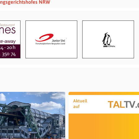
sungsgerichtshofes NRW
Aktuell
auf