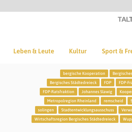
Leben & Leute
Kultur
Sport & Fr
bergische Kooperation
Bergische
Bergisches Städtedreieck
FDP
FDP-Fr
FDP-Ratsfraktion
Johannes Slawig
Koope
Metropolregion Rheinland
remscheid
solingen
Stadtentwicklungsausschuss
Verwa
Wirtschaftsregion Bergisches Städtedreieck
Wupp