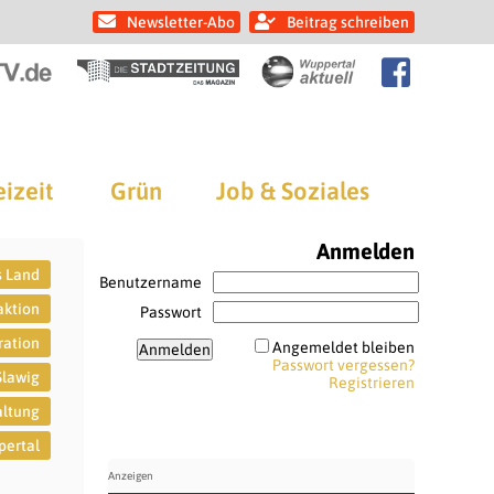
Newsletter-Abo
Beitrag schreiben
eizeit
Grün
Job & Soziales
Anmelden
s Land
Benutzername
aktion
Passwort
ration
Angemeldet bleiben
Passwort vergessen?
Slawig
Registrieren
ltung
ertal