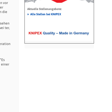
n vor
ner
Aktuelle Stellenangebote:
m die
»
Alle Stellen bei KNIPEX
 sehen
ei ter,
eration
 “Es
 einer