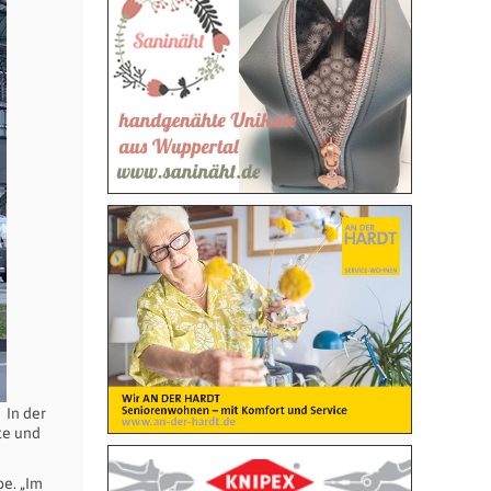
In der
te und
be. „Im