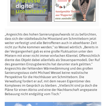
„Angesichts des hohen Sanierungsaufwands ist zu befürchten,
dass sich der städtebauliche Missstand am Schmitteborn jetzt
weiter verfestigt und alle Betroffenen auch in absehbarer Zeit
nicht zur Ruhe kommen werden,“ so Wessel wörtlich. „Bereits in
der Vergangenheit gab es eine große Fluktuation unter den
Mietern mit einer nicht immer einfachen Klientel. Offensichtlich
diente das Objekt dabei allenfalls als Steuersparmodell. Der Ruf
des gesamten Einzugsbereichs hat darunter stark gelitten.“
Angesichts der fehlenden Wärmedämmung und des großen
Sanierungsstaus sieht Michael Wessel keine realistische
Perspektive für die Hochhäuser am Schmitteborn. Die
Verwaltung fordert er auf, mit dem neuen Eigentümer des
Komplexes im Gespräch zu bleiben. „Vielleicht sind ja doch die
Pläne für einen Abriss und eine der Nachbarschaft angepasste
Bebauung nicht endgültig vom Tisch.“