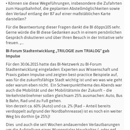
• Können sie diese Wegeführungen, insbesondere die Zufahrten
zum Hauptbahnhof, die geplanten Abstellmöglichkeiten sowie
den Verlauf entlang der B7 auf einer maßstäblichen Karte
darstellen?
Für die Beantwortung dieser Fragen dankt die BI döpps105 sehr.
Gerne würde die BI diese Gedanken auch in einem persönlichen
Gespräch diskutieren und über Ihren Besuch in der Initiative sehr
freuen. „…
BI-Forum Stadtentwicklung „TRILOGIE zum TRIALOG“ gab
Impulse
Für den 30.06.2015 hatte das BI-Netzwerk zu BI-Forum
Stadtentwicklung eingeladen: Experten aus Wissenschaft und
Praxis gaben Impulse und zeigten best-practice Beispiele auf,
was für die zukunftsfähige Stadt wichtig ist und wo was wie geht
oder warum eben nicht. Ein Schwerpunktthema des Abends war
auch die Mobilität und der Mobilitätsmix der Zukunft – die
Verkehrsteilnehmer sollen gleichsam 25% ausmachen: Auto, Bus
& Bahn, Rad und zu Fuß gehen.
Von derzeit ca. 60% (Auto) und ca. 2% (Rad – Anteil bereits
verdoppelt aufgrund der Nordbahnreasse) ist es noch ein weiter
Weg bis dorthin (je 25%)!
Dies und auch die seit Wochen andauernden Verlautbarungen
um die Aufstellung eines Wuppertaler Haushaltes (- oder ggf.