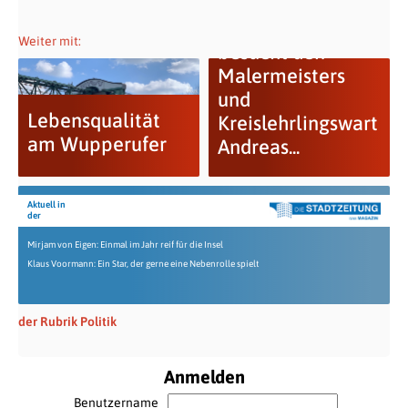
Garrelt Duin
Weiter mit:
besucht den
Malermeisters
und
Lebensqualität
Kreislehrlingswart
am Wupperufer
Andreas...
Aktuell in
der
Mirjam von Eigen: Einmal im Jahr reif für die Insel
Klaus Voormann: Ein Star, der gerne eine Nebenrolle spielt
der Rubrik Politik
Anmelden
Benutzername