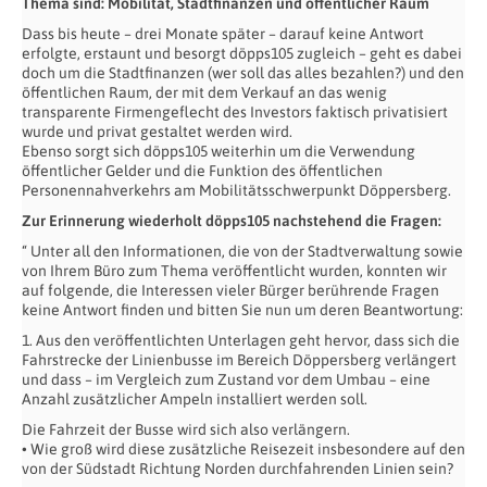
Thema sind: Mobilität, Stadtfinanzen und öffentlicher Raum
Dass bis heute – drei Monate später – darauf keine Antwort
erfolgte, erstaunt und besorgt döpps105 zugleich – geht es dabei
doch um die Stadtfinanzen (wer soll das alles bezahlen?) und den
öffentlichen Raum, der mit dem Verkauf an das wenig
transparente Firmengeflecht des Investors faktisch privatisiert
wurde und privat gestaltet werden wird.
Ebenso sorgt sich döpps105 weiterhin um die Verwendung
öffentlicher Gelder und die Funktion des öffentlichen
Personennahverkehrs am Mobilitätsschwerpunkt Döppersberg.
Zur Erinnerung wiederholt döpps105 nachstehend die Fragen:
“ Unter all den Informationen, die von der Stadtverwaltung sowie
von Ihrem Büro zum Thema veröffentlicht wurden, konnten wir
auf folgende, die Interessen vieler Bürger berührende Fragen
keine Antwort finden und bitten Sie nun um deren Beantwortung:
1. Aus den veröffentlichten Unterlagen geht hervor, dass sich die
Fahrstrecke der Linienbusse im Bereich Döppersberg verlängert
und dass – im Vergleich zum Zustand vor dem Umbau – eine
Anzahl zusätzlicher Ampeln installiert werden soll.
Die Fahrzeit der Busse wird sich also verlängern.
• Wie groß wird diese zusätzliche Reisezeit insbesondere auf den
von der Südstadt Richtung Norden durchfahrenden Linien sein?