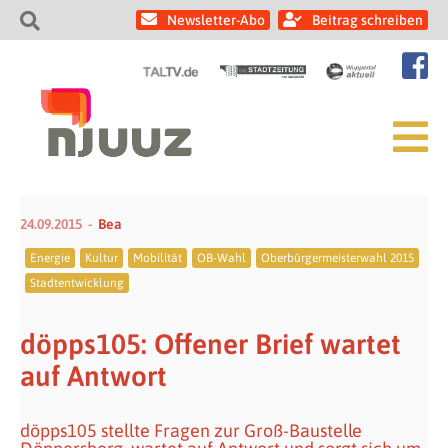
Newsletter-Abo
Beitrag schreiben
24.09.2015
Bea
Energie
Kultur
Mobilität
OB-Wahl
Oberbürgermeisterwahl 2015
Stadtentwicklung
döpps105: Offener Brief wartet
auf Antwort
döpps105 stellte Fragen zur Groß-Baustelle