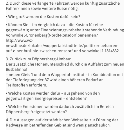
2. Durch diese verlängerte Fahrzeit werden künftig zusätzliche
Fahrer/innen sowie weitere Busse nötig.
• Wie groß werden die Kosten dafür sein?
• Können Sie – im Vergleich dazu – die Kosten für eine
gegenwärtig unter Finanzierungsvorbehalt stehende Verbindung
Vohwinkel-Cronenberg(Nord)-Ronsdorf benennen?
http://www.wz-
newsline.de/lokales/wuppertal/stadtteile/politiker-beharren-
auf-einer-buslinie-zwischen-ronsdorf-und-vohwinkel-1.1814532
3. Zurück zum Döppersberg-Umbau:
Der zusätzliche Höhenunterschied durch die Auffahrt zum neuen
Busbahnhof
– neben Gleis 1 und dem Wuppertal-institut – in Kombination mit
der Tieferlegung der B7 wird einen höheren Bedarf an
Treibstoffen erfordern.
• Welche Kosten werden dafür – ausgehend von den
gegenwärtigen Energiepreisen – entstehen?
• Welche Emissionen werden dadurch zusätzlich im Bereich
Döppersberg freigesetzt werden?
4. Die Aussagen auf der städtischen Webseite zur Führung der
Radwege im betreffenden Gebiet sind wenig anschaulich.