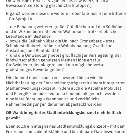
Umweltaspekte wie z, B, Quellen als Gewässer?, Teich als
Gewässer?, Zerstörung geschützter Biotope?..).
Ergänzt werden diese um weitere – ebenfalls höchst umstrittene
– Großprojekte
die Bebauung weiterer großer Grünflächen auf den Südhöhen
und in W-Sonnborn mit neuem Wohnraum – trotz erheblicher
Leerstände im Bestand?
sowie die Seilbahn über die Uni nach Cronenberg – trotz
Schmierstoffabrieb, Nähe zur Wohnbebauung, Zweifel an
Auslastung und Rentabilität!
und die Umwandlung nebst großflächiger Versiegelung der
landwirtschaftlich genutzten Kleinen Höhe erst für
Großwindenergieanlage/n und dann möglicherweise
großräumiges Gewerbegebiet?
Dies kommt ebenso noch erschwerend hinzu wie die
Nichtbefassung der Entscheidungsträger mit einem integrierten
Stadtentwicklungskonzept, in dem auch die Aspekte Mobilität
und EnergiE zumindest vorausschauend mit gedacht werden,
eine klare Richtung erkennbar ist. und verkäßliche
Rahmenbedingungen dafür mit abgesteckt werden!
OB-Wahl: integriertes Stadtentwicklungskonzept mehrheitlich
gewollt
Eben solch ein integriertes Stadtentwicklungskonzept – mit dem
Fokus auch auf zukunftsfähige und bezahlbare Daseinsvorsorge