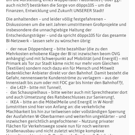
auch nicht?) bestärken die Sorge von döpps105 – um die
Finanzen, Entwicklung und Zukunft UNSERER Stadt!
Die anhaltenden – und leider völlig festgefahrenen –
Diskussionen um die seit Jahren umstrittenen Großprojekte und
insbesondere die unnachgiebige Haltung der
Entscheidungsträger – und da spricht döpps105 für das gesamte
BI-Netzwerk – lassen sehr zu wünschen übrig:
der neue Döppersberg – bitte bezahlbar (die zu den
Mehrkosten erhobene Klage der BI ist inzwischen beom OVG
anhängig) und mit Schwerpunkt auf Mobilität (und EnergiE) – mit
Primark als Tor zur Stadt käme nicht nur mehr vom Gleichen
(Textilien) sondern noch dazu ein für Mensch und Mitwelt
bedenklicher Anbieter direkt vor den Bahnhof. Damit besteht die
Gefahr, nennenswerte Kundenströme zu verlagern – aus der
Innenstadt bis zum oder mit FOC gar bis hinter den Bahnhof?)!,
die L419 – bitte mit Tunnel!,
das Schauspielhaus – bitte weiter auch mit Sprechtheater dort
und auch Umsetzung des Ratsbeschlusses zur Sanierung!,
IKEA – bitte an die MöbelMeile und EnergiE in W-Nord!
(umstritten sind hier von Anfang an: die verkehrliche
Machbarkeit bis hin zur teilweisen oder vollständigen Sperrung
der Ausfahrten W-Oberbarmen und weiterhin ungeklärter – und
inzwischen gerichtlich angefochtener – Nutzung privater
Flächen für Verkehrswege sowie nun für noch weiteren
Straßenausbau und nicht zuletzt wichtige komplexe