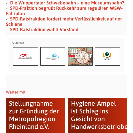
Die Wuppertaler Schwebebahn – eine Museumsbahn?
SPD-Fraktion begrüßt Rückkehr zum regulären WSW-
Fahrplan
SPD-Ratsfraktion fordert mehr Verlässlichkeit auf der
Schiene
SPD-Ratsfraktion wählt Vorstand
Weiter mit:
GRÜNE:
Stellungnahme
Hygiene-Ampel
zur Gründung der
ist Schlag ins
Metropolregion
Gesicht von
Rheinland e.V.
Handwerksbetrieben