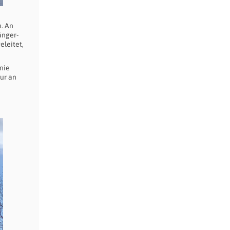
n. An
änger-
eleitet,
nie
nur an