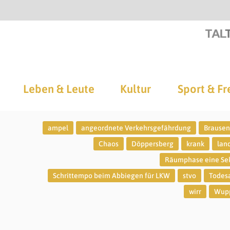
Leben & Leute
Kultur
Sport & Fr
ampel
angeordnete Verkehrsgefährdung
Brausen
Chaos
Döppersberg
krank
lan
Räumphase eine Se
Schrittempo beim Abbiegen für LKW
stvo
Todes
wirr
Wupp