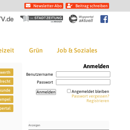
Newsletter-Abo
Beitrag schreiben
eizeit
Grün
Job & Soziales
Anmelden
werth
Benutzername
drecht
Passwort
kunde
Angemeldet bleiben
Passwort vergessen?
ampel
Registrieren
ertal