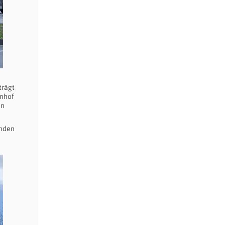
trägt
hnhof
en
anden