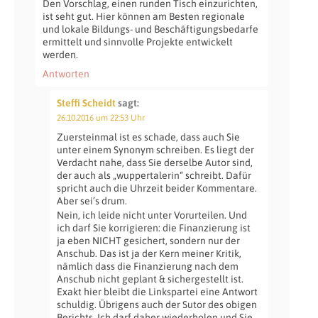
Den Vorschlag, einen runden Tisch einzurichten,
ist seht gut. Hier können am Besten regionale
und lokale Bildungs- und Beschäftigungsbedarfe
ermittelt und sinnvolle Projekte entwickelt
werden.
Antworten
Steffi Scheidt
sagt:
26.10.2016 um 22:53 Uhr
Zuersteinmal ist es schade, dass auch Sie
unter einem Synonym schreiben. Es liegt der
Verdacht nahe, dass Sie derselbe Autor sind,
der auch als „wuppertalerin“ schreibt. Dafür
spricht auch die Uhrzeit beider Kommentare.
Aber sei’s drum.
Nein, ich leide nicht unter Vorurteilen. Und
ich darf Sie korrigieren: die Finanzierung ist
ja eben NICHT gesichert, sondern nur der
Anschub. Das ist ja der Kern meiner Kritik,
nämlich dass die Finanzierung nach dem
Anschub nicht geplant & sichergestellt ist.
Exakt hier bleibt die Linkspartei eine Antwort
schuldig. Übrigens auch der Sutor des obigen
Berichts. Ich darf daher wiederholen und Sie