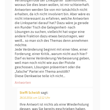
Verteidigerrolle der Linkspartei“ übernommen,
woraus Sie dies lesen wollen, ist mir schleierhaft.
Antworten werden Sie von mir tatsächlich nicht
erhalten, da ich nicht involviert bin. Aber wäre es
nicht interessant zu erfahren, welche Antworten
die Linkspartei darauf hat? Dazu wäre ja gerade
ein Runder Tisch die Gelegenheit- nach
Lösungen zu suchen, vielleicht hat sogar eine
andere Fraktion dazu etwas beizutragen, wer
weiß… so man sich des Themas denn annehmen
möchte.
Jede Veränderung beginnt mit einer Idee, einer
Forderung, einer Kritik…warum nicht auch hier?
Darf es keine Veränderung/Verbesserung geben,
weil man noch nicht wie aus der Pistole
geschossen, Lösungen präsentiert oder die
„falsche“ Partei ein Thema anstößt?
Diese Denkweise teile ich nicht…
Antworten
Steffi Scheidt
sagt:
28.10.2016 um 12:12 Uhr
Ihre Antwort ist nichts als eine Wiederholung
dessen, was Sie bereits geschrieben haben.