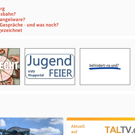
erg
msbahn?
 Mangelware?
 Gespräche - und was noch?
gezeichnet
Aktuell
auf