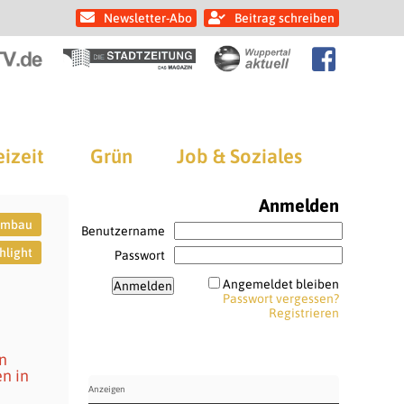
Newsletter-Abo
Beitrag schreiben
eizeit
Grün
Job & Soziales
Anmelden
umbau
Benutzername
hlight
Passwort
Angemeldet bleiben
Passwort vergessen?
Registrieren
n
n in