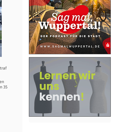
traf
ten
on 35