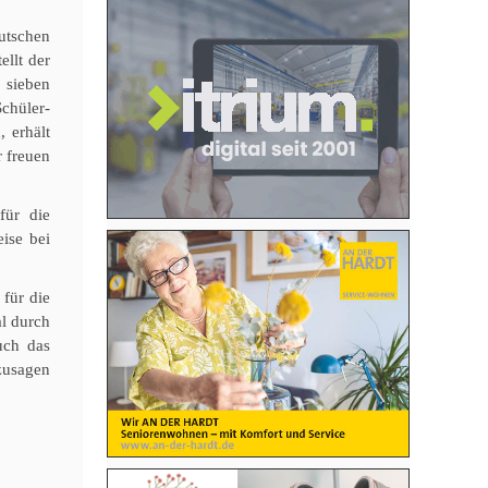
utschen
ellt der
 sieben
chüler-
 erhält
 freuen
für die
ise bei
für die
al durch
uch das
zusagen