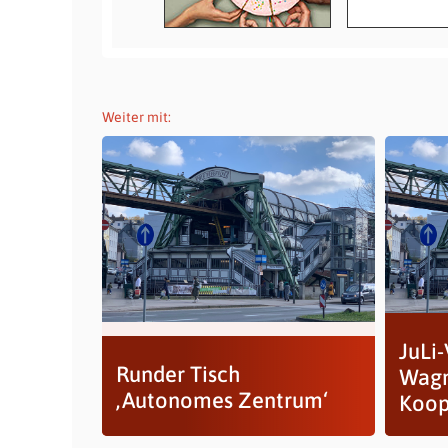
Weiter mit:
JuLi-
Runder Tisch
Wagn
‚Autonomes Zentrum‘
Koop