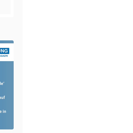
de‘
auf
e in