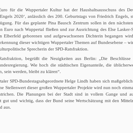
Euro für die Wuppertaler Kultur hat der Haushaltsausschuss des De
Engels 2020‘, anlässlich des 200. Geburtstags von Friedrich Engels, st
ügung. Für das geplante Pina Bausch Zentrum sollen in den nächsten
en Euro nach Wuppertal fließen und zur Ausrichtung des Else Lasker-S
in Elberfeld geborenen und aufgewachsenen Dichterin begangen wird,
nerkennung dieser wichtigen Wuppertaler Themen auf Bundesebene – wir
ulturpolitische Sprecherin der SPD-Ratsfraktion.
sfraktion, begrüßt die Neuigkeiten aus Berlin: „Die Beschlüsse 
ndesregierung. Wie hoch die städtischen Eigenanteile, die üblicherwe
 sein werden, bleibt zu klären“.
aler SPD-Bundestagsabgeordnete Helge Lindh haben sich maßgeblich 
rme Stellenwert dieser großen Wuppertaler Projekte wird nun noch einm
erstrichen. Die Planungen bei der Stadt sind in vollem Gange und a
st gut und wichtig, dass der Bund seine Wertschätzung mit den Mittel
d aus.