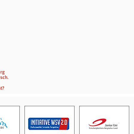
erg
sch.
t?