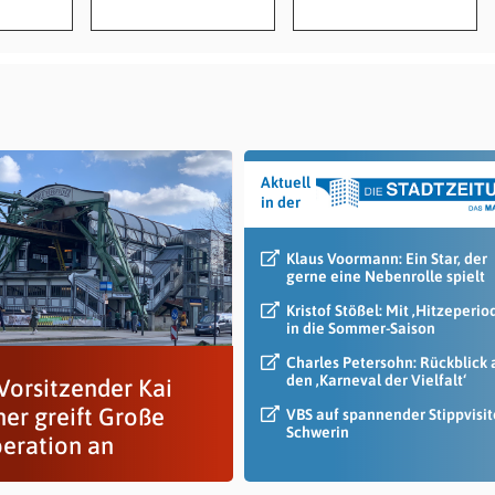
Aktuell
in der
Klaus Voormann: Ein Star, der
gerne eine Nebenrolle spielt
Kristof Stößel: Mit ‚Hitzeperio
in die Sommer-Saison
Charles Petersohn: Rückblick 
den ‚Karneval der Vielfalt‘
Vorsitzender Kai
er greift Große
VBS auf spannender Stippvisit
Schwerin
eration an