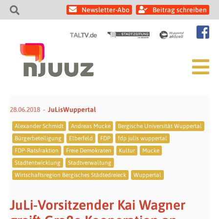
Newsletter-Abo
Beitrag schreiben
28.06.2018
JuLisWuppertal
Alexander Schmidt
Andreas Mucke
Bergische Universität Wuppertal
Bürgerbeteiligung
Elberfeld
FDP
fdp julis wuppertal
FDP-Ratsfraktion
Freie Demokraten
Kultur
Mucke
Stadtentwicklung
Stadtverwaltung
Wirtschaftsregion Bergisches Städtedreieck
Wuppertal
JuLi-Vorsitzender Kai Wagner