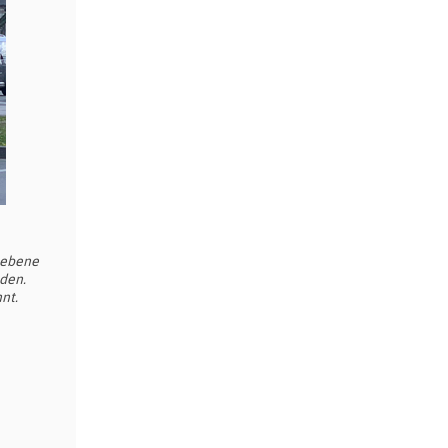
riebene
nden.
nt.