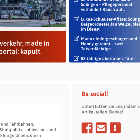
Solingen – Pflegepersonal
verhindert Rauch auf...
Luxus-Schleuser-Affäre: Soling
Beigeordneter Jan Welzel blei
im Dienst
Mann niedergeschlagen und
sverkehr, made in
Handy geraubt – zwei
Tatverdächtige...
ertal: kaputt.
82-Jährige überfallen: Täter
reißen Seniorin Goldkette vo
Hals
Be social!
Unterstützen Sie uns, indem S
Artikel teilen. Danke!
n und Fahrbahnen,
Stadtpolitik, Lobbyismus und
e Bürger:innen, die in