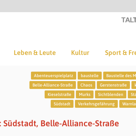
Leben & Leute
Kultur
Sport & Fr
Abenteuerspielplatz
baustelle
Baustelle des 
Belle-Alliance-Straße
Chaos
Gerstenstraße
Kieselstraße
Murks
Sichtblenden
St
Südstadt
Verkehrsgefährung
Warnl
 Südstadt, Belle-Alliance-Straße