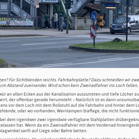
en? Für Sichtblenden reichts. Fahrbahnplatte? Dazu schmeißen wir zwe
 cm Abstand zueinander. Wird schon kein Zweiradfahrer ins Loch fallen,
wür an allen Ecken aus der Kanalisation auszutreten und tiefe Löcher zu
perrt, der offenbar gerade herumsteht – Natürlich ist es dann unzumutba
tens vor dem Loch mit dem Rollstuhl auf die Fahrbahn und hinter dem L
ehlende, oder wo vorhanden, Warnlampen-Staffage, die nicht funktionie
 bei dem irgendwer zwei irgendwie verfügbare Stahlplatten drübergekna
gelassen hat. Wenn da ein Zweiradfahrer mit dem Vorderrad hineingerät
lagwinkel sanft auf Liege oder Bahre betten.