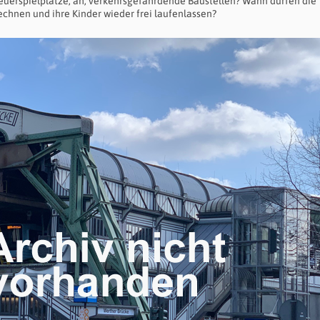
euerspielplätze, äh, verkehrsgefährdende Baustellen? Wann dürfen die
echnen und ihre Kinder wieder frei laufenlassen?