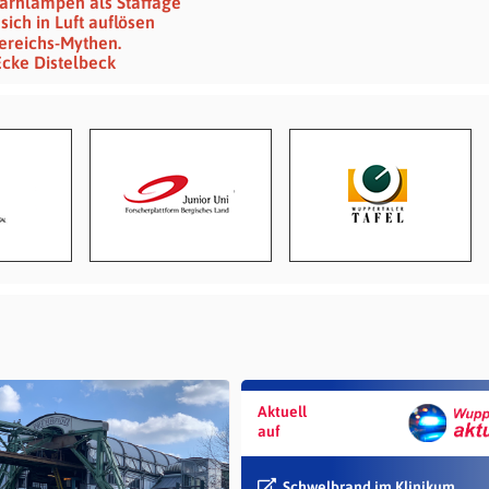
Warnlampen als Staffage
sich in Luft auflösen
ereichs-Mythen.
Ecke Distelbeck
Aktuell
auf
Schwelbrand im Klinikum