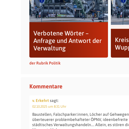
Verbotene Wörter –
Krei
Anfrage und Antwort der
Wupp
Verwaltung
der Rubrik Politik
Kommentare
v. Erkehrt
sagt:
02.10.2025 um 8:31 Uhr
Baustellen, Falschparker:innen, Löcher auf Gehwege
überteuerer problembehafteter ÖPNV, ideenbefreite 
städtisches Verwaltungshandeln…. Allein, es stören di