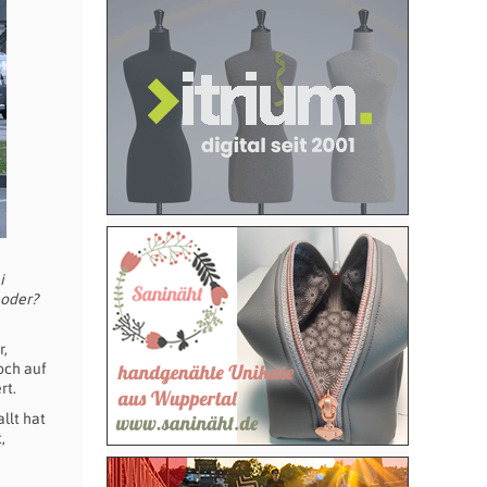
i
 oder?
r,
och auf
rt.
llt hat
,