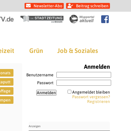
Newsletter-Abo
Beitrag schreiben
eizeit
Grün
Job & Soziales
Anmelden
Monats
Benutzername
kaputt
Passwort
affage
Angemeldet bleiben
Passwort vergessen?
ampen
Registrieren