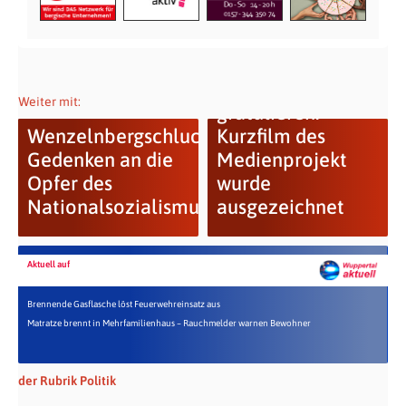
GRÜNE
Weiter mit:
gratulieren:
Wenzelnbergschlucht:
Kurzfilm des
Gedenken an die
Medienprojekt
Opfer des
wurde
Nationalsozialismus
ausgezeichnet
Aktuell auf
Brennende Gasflasche löst Feuerwehreinsatz aus
Matratze brennt in Mehrfamilienhaus – Rauchmelder warnen Bewohner
der Rubrik Politik