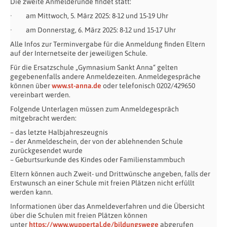
Die zweite Anmelderunde findet statt:
· am Mittwoch, 5. März 2025: 8-12 und 15-19 Uhr
· am Donnerstag, 6. März 2025: 8-12 und 15-17 Uhr
Alle Infos zur Terminvergabe für die Anmeldung finden Eltern
auf der Internetseite der jeweiligen Schule.
Für die Ersatzschule „Gymnasium Sankt Anna“ gelten
gegebenenfalls andere Anmeldezeiten. Anmeldegespräche
können über
www.st-anna.de
oder telefonisch 0202/429650
vereinbart werden.
Folgende Unterlagen müssen zum Anmeldegespräch
mitgebracht werden:
– das letzte Halbjahreszeugnis
– der Anmeldeschein, der von der ablehnenden Schule
zurückgesendet wurde
– Geburtsurkunde des Kindes oder Familienstammbuch
Eltern können auch Zweit- und Drittwünsche angeben, falls der
Erstwunsch an einer Schule mit freien Plätzen nicht erfüllt
werden kann.
Informationen über das Anmeldeverfahren und die Übersicht
über die Schulen mit freien Plätzen können
unter
https://www.wuppertal.de/bildungswege
abgerufen