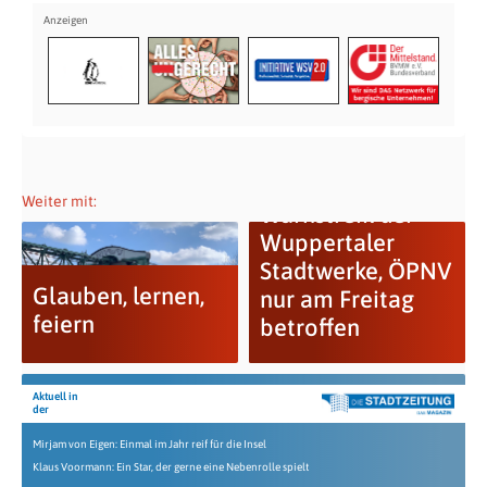
Weiter mit:
Warnstreik der
Wuppertaler
Stadtwerke, ÖPNV
Glauben, lernen,
nur am Freitag
feiern
betroffen
Aktuell in
der
Mirjam von Eigen: Einmal im Jahr reif für die Insel
Klaus Voormann: Ein Star, der gerne eine Nebenrolle spielt