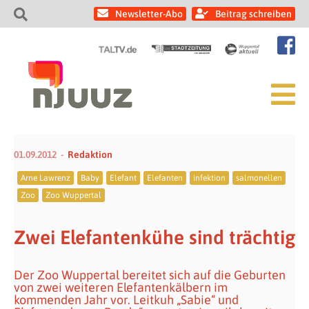
Newsletter-Abo
Beitrag schreiben
01.09.2012
Redaktion
Arne Lawrenz
Baby
Elefant
Elefanten
infektion
salmonellen
Zoo
Zoo Wuppertal
Zwei Elefantenkühe sind trächtig
Der Zoo Wuppertal bereitet sich auf die Geburten
von zwei weiteren Elefantenkälbern im
kommenden Jahr vor. Leitkuh „Sabie“ und