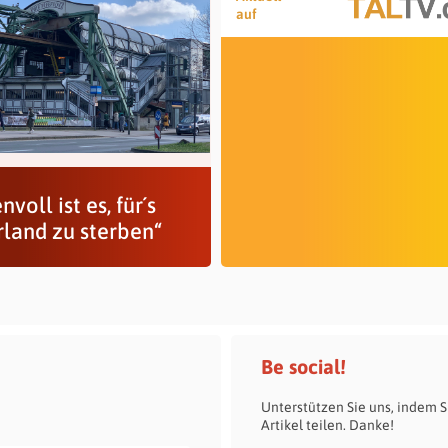
auf
nvoll ist es, für´s
rland zu sterben“
Be social!
Unterstützen Sie uns, indem S
Artikel teilen. Danke!