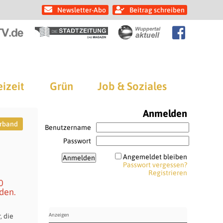
Newsletter-Abo
Beitrag schreiben
eizeit
Grün
Job & Soziales
Anmelden
rband
Benutzername
Passwort
Angemeldet bleiben
Passwort vergessen?
Registrieren
0
den.
, die