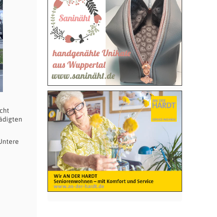
cht
ädigten
Untere