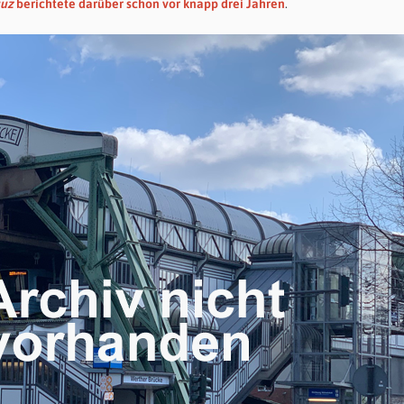
uuz
berichtete darüber schon vor knapp drei Jahren
.