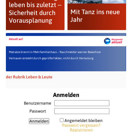
leben bis zuletzt ‒
Mit Tanz ins neue
Sicherheit durch
Jahr
Vorausplanung
Aktuell auf
Matratze brennt in Mehrfamilienhaus – Rauchmelder warnen Bewohner
Vertrauen entsteht durch geprüfte Fakten, nicht durch Vermutung
der Rubrik Leben & Leute
Anmelden
Benutzername
Passwort
Angemeldet bleiben
Passwort vergessen?
Registrieren